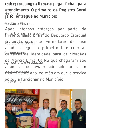
enfrentar longas filas ou pegar fichas para 
Educação, Cultura e Esporte
atendimento. O primeiro de Registro Geral 
No Gabinete
já foi entregue no Município
Gestão e Finanças
Após intensos esforços por parte do 
Infra, Obra e Transporte
Prefeito Isaac Lima, do Deputado Estadual 
Jonas Lima e dos vereadores da base 
Assistência Social
aliada, chegou o primeiro lote com as 
Comunidade
carteiras de identidade para os cidadãos 
de Mâncio Lima. Os RG que chegaram são 
Agricultura e Produção
aqueles que haviam sido solicitados em 
Meio Ambiente
março deste ano, no mês em que o serviço 
voltou a funcionar no Município.
Concursos
Comunicado
Aniversário
Defesa Civil
Nota de Pesar