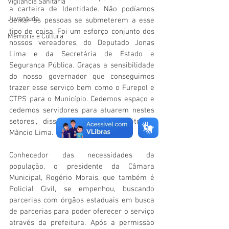
Vigilãncia Sanitária
a carteira de Identidade. Não podíamos 
Juventude
deixar as pessoas se submeterem a esse 
tipo de coisa. Foi um esforço conjunto dos 
Memória e Cultura
nossos vereadores, do Deputado Jonas 
Lima e da Secretária de Estado e 
Segurança Pública. Graças a sensibilidade 
do nosso governador que conseguimos 
trazer esse serviço bem como o Furepol e 
CTPS para o Município. Cedemos espaço e 
cedemos servidores para atuarem nestes 
setores”, disse Isaac Lima, Prefeito de 
Mâncio Lima.
Conhecedor das necessidades da 
população, o presidente da Câmara 
Municipal, Rogério Morais, que também é 
Policial Civil, se empenhou, buscando 
parcerias com órgãos estaduais em busca 
de parcerias para poder oferecer o serviço 
através da prefeitura. Após a permissão 