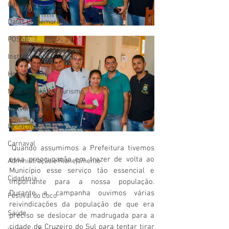
Campanhas
Datas Comemorativas
POSSE
Institucional e Governo
Homenagem
Meio Ambiente e Turismo
Convênios e Parcerias
Licitações
Carnaval
“Quando assumimos a Prefeitura tivemos 
essa preocupação em trazer de volta ao 
Administração e Planejamento
Município esse serviço tão essencial e 
Cidadania
importante para a nossa população. 
Durante a campanha ouvimos várias 
Festival do Coco
reivindicações da população de que era 
Saúde
preciso se deslocar de madrugada para a 
cidade de Cruzeiro do Sul para tentar tirar 