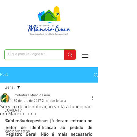
Post
Geral
Prefeitura Mâncio Lima
Geral
30 de jun. de 2017
2 min de leitura
Serviço de identificação volta a funcionar
COVID-19
em Mâncio Lima
Saúde e Saneamento
Centenas de pessoas já deram entrada no 
Setor de Identificação ao pedido de 
Vacinômetros
Registro Geral. Não é mais necessário 