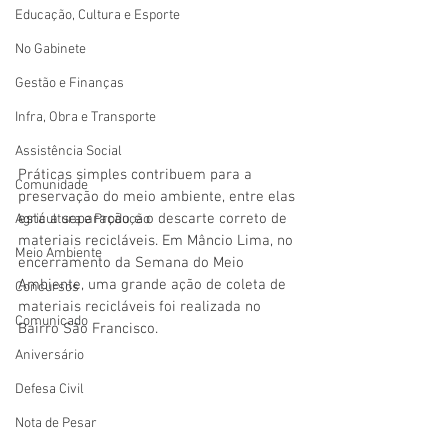
Educação, Cultura e Esporte
No Gabinete
Gestão e Finanças
Infra, Obra e Transporte
Assistência Social
Práticas simples contribuem para a 
Comunidade
preservação do meio ambiente, entre elas 
está a separação e o descarte correto de 
Agricultura e Produção
materiais recicláveis. Em Mâncio Lima, no 
Meio Ambiente
encerramento da Semana do Meio 
Ambiente, uma grande ação de coleta de 
Concursos
materiais recicláveis foi realizada no 
Comunicado
Bairro São Francisco. 
Aniversário
Defesa Civil
Nota de Pesar