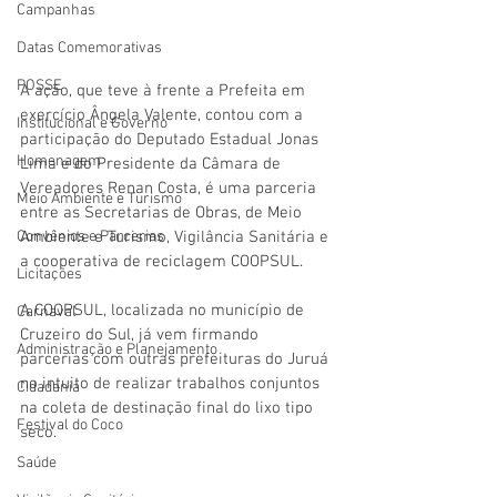
Campanhas
Datas Comemorativas
POSSE
A ação, que teve à frente a Prefeita em 
exercício Ângela Valente, contou com a 
Institucional e Governo
participação do Deputado Estadual Jonas 
Homenagem
Lima e do Presidente da Câmara de 
Vereadores Renan Costa, é uma parceria 
Meio Ambiente e Turismo
entre as Secretarias de Obras, de Meio 
Convênios e Parcerias
Ambiente e Turismo, Vigilância Sanitária e 
a 
cooperativa de reciclagem COOPSUL
. 
Licitações
A COOPSUL, localizada no município de 
Carnaval
Cruzeiro do Sul, já vem firmando 
Administração e Planejamento
parcerias com outras prefeituras do Juruá 
no intuito de realizar trabalhos conjuntos 
Cidadania
na coleta de destinação final do lixo tipo 
Festival do Coco
seco
. 
Saúde