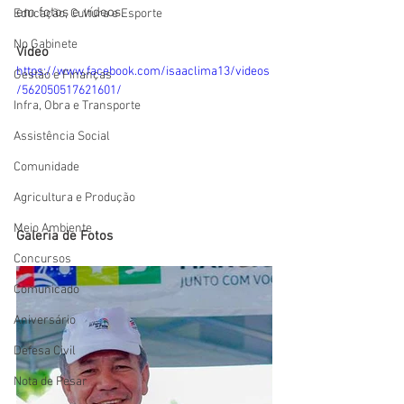
em fotos e vídeos.
Educação, Cultura e Esporte
No Gabinete
Vídeo
https://www.facebook.com/isaaclima13/videos
Gestão e Finanças
/562050517621601/
Infra, Obra e Transporte
Assistência Social
Comunidade
Agricultura e Produção
Meio Ambiente
Galeria de Fotos
Concursos
Comunicado
Aniversário
Defesa Civil
Nota de Pesar