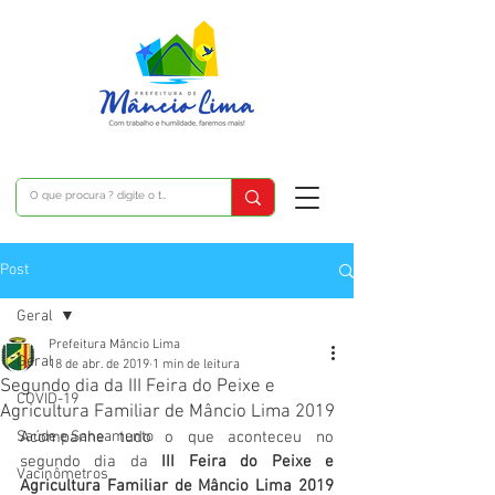
Post
Geral
Prefeitura Mâncio Lima
Geral
18 de abr. de 2019
1 min de leitura
Segundo dia da III Feira do Peixe e
COVID-19
Agricultura Familiar de Mâncio Lima 2019
Saúde e Saneamento
Acompanhe tudo o que aconteceu no 
segundo dia da 
III Feira do Peixe e 
Vacinômetros
Agricultura Familiar de Mâncio Lima 2019 