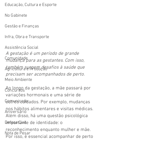
Educação, Cultura e Esporte
No Gabinete
Gestão e Finanças
Infra, Obra e Transporte
Assistência Social
A gestação é um período de grande 
Comunidade
mudança para as gestantes. Com isso, 
também surgem desafios à saúde que 
Agricultura e Produção
precisam ser acompanhados de perto.
Meio Ambiente
Ao longo da gestação, a mãe passará por 
Concursos
variações hormonais e uma série de 
Comunicado
outros cuidados. Por exemplo, mudanças 
nos hábitos alimentares e visitas médicas. 
Aniversário
Além disso, há uma questão psicológica 
Defesa Civil
importante de identidade: o 
reconhecimento enquanto mulher e mãe. 
Nota de Pesar
Por isso, é essencial acompanhar de perto 