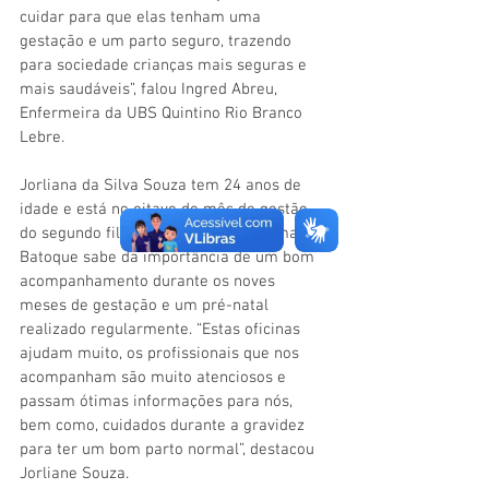
cuidar para que elas tenham uma 
gestação e um parto seguro, trazendo 
para sociedade crianças mais seguras e 
mais saudáveis”, falou Ingred Abreu, 
Enfermeira da UBS Quintino Rio Branco 
Lebre.
Jorliana da Silva Souza tem 24 anos de 
idade e está no oitavo do mês de gestão 
do segundo filho. A moradora do Ramal do 
Batoque sabe da importância de um bom 
acompanhamento durante os noves 
meses de gestação e um pré-natal 
realizado regularmente. “Estas oficinas 
ajudam muito, os profissionais que nos 
acompanham são muito atenciosos e 
passam ótimas informações para nós, 
bem como, cuidados durante a gravidez 
para ter um bom parto normal”, destacou 
Jorliane Souza. 