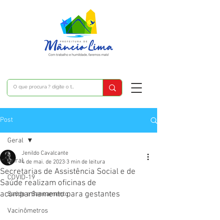
Post
Geral
Jenildo Cavalcante
Geral
4 de mai. de 2023
3 min de leitura
Secretarias de Assistência Social e de
COVID-19
Saúde realizam oficinas de
acompanhamento para gestantes
Saúde e Saneamento
Vacinômetros