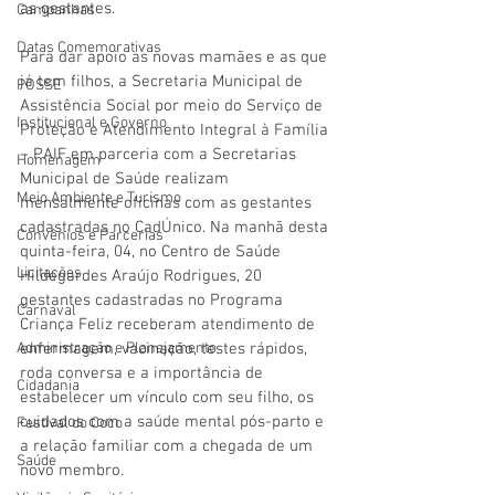
as gestantes.
Campanhas
Datas Comemorativas
Para dar apoio as novas mamães e as que 
já tem filhos, a Secretaria Municipal de 
POSSE
Assistência Social por meio do Serviço de 
Institucional e Governo
Proteção e Atendimento Integral à Família 
– PAIF em parceria com a Secretarias 
Homenagem
Municipal de Saúde realizam 
Meio Ambiente e Turismo
mensalmente oficinas com as gestantes 
cadastradas no CadÚnico. Na manhã desta 
Convênios e Parcerias
quinta-feira, 04, no Centro de Saúde 
Licitações
Hildegardes Araújo Rodrigues, 20 
gestantes cadastradas no Programa 
Carnaval
Criança Feliz receberam atendimento de 
Administração e Planejamento
enfermagem, vacinação, testes rápidos, 
roda conversa e a importância de 
Cidadania
estabelecer um vínculo com seu filho, os 
cuidados com a saúde mental pós-parto e 
Festival do Coco
a relação familiar com a chegada de um 
Saúde
novo membro.