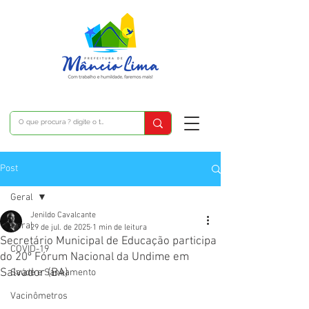
Post
Geral
Jenildo Cavalcante
Geral
29 de jul. de 2025
1 min de leitura
Secretário Municipal de Educação participa
COVID-19
do 20º Fórum Nacional da Undime em
Salvador (BA)
Saúde e Saneamento
Vacinômetros