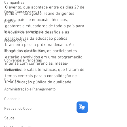
Campanhas
O evento, que acontece entre os dias 29 de 
Datas Comemorativas
julho e 1º de agosto, reúne dirigentes 
municipais de educação, técnicos, 
POSSE
gestores e educadores de todo o país para 
Institucional e Governo
discutir os principais desafios e as 
perspectivas da educação pública 
Homenagem
brasileira para a próxima década. Ao 
Meio Ambiente e Turismo
longo dos quatro dias, os participantes 
estarão envolvidos em uma programação 
Convênios e Parcerias
intensa com conferências, mesas-
redondas e salas temáticas, que tratam de 
Licitações
temas centrais para a consolidação de 
Carnaval
uma educação pública de qualidade.
Administração e Planejamento
Cidadania
Festival do Coco
Saúde