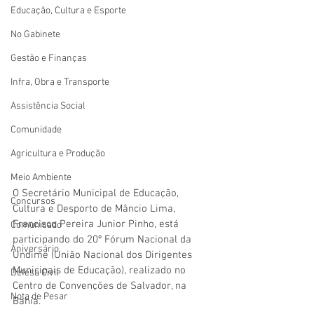
Educação, Cultura e Esporte
No Gabinete
Gestão e Finanças
Infra, Obra e Transporte
Assistência Social
Comunidade
Agricultura e Produção
Meio Ambiente
O Secretário Municipal de Educação, 
Concursos
Cultura e Desporto de Mâncio Lima, 
Francisco Pereira Junior Pinho, está 
Comunicado
participando do 20º Fórum Nacional da 
Aniversário
Undime (União Nacional dos Dirigentes 
Municipais de Educação), realizado no 
Defesa Civil
Centro de Convenções de Salvador, na 
Nota de Pesar
Bahia.