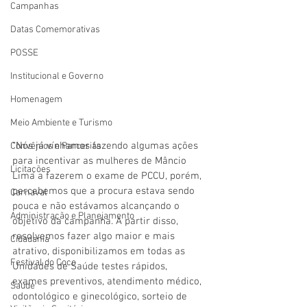
Campanhas
Datas Comemorativas
POSSE
Institucional e Governo
Homenagem
Meio Ambiente e Turismo
“Nós já vínhamos fazendo algumas ações 
Convênios e Parcerias
para incentivar as mulheres de Mâncio 
Licitações
Lima a fazerem o exame de PCCU, porém, 
percebemos que a procura estava sendo 
Carnaval
pouca e não estávamos alcançando o 
Administração e Planejamento
objetivo da campanha. A partir disso, 
resolvemos fazer algo maior e mais 
Cidadania
atrativo, disponibilizamos em todas as 
Festival do Coco
Unidades de Saúde testes rápidos, 
exames preventivos, atendimento médico, 
Saúde
odontológico e ginecológico, sorteio de 