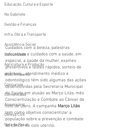
Educação, Cultura e Esporte
No Gabinete
Gestão e Finanças
Infra, Obra e Transporte
Assistência Social
Cuidados com a beleza, palestras 
educativas e cuidados com a saúde, em 
Comunidade
especial, a saúde da mulher, exames 
Agricultura e Produção
preventivos e testes rápidos, sorteio de 
prêmios, , atendimento médico e 
Meio Ambiente
odontológico têm sido algumas das ações 
Concursos
desenvolvidas pela Secretaria Municipal 
de Saúde em alusão ao Março Lilás, mês 
Comunicado
Conscientização e Combate ao Câncer de 
Aniversário
colo de útero. 
A campanha 
Março Lilás
tem como objetivo conscientizar a 
Defesa Civil
população sobre a prevenção e combate 
Nota de Pesar
ao câncer de colo uterino.