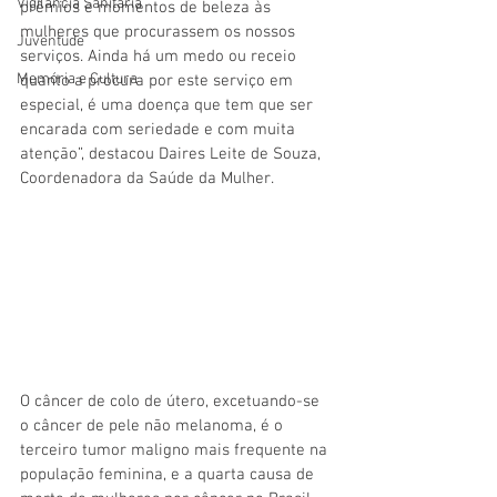
Vigilãncia Sanitária
prêmios e momentos de beleza às 
mulheres que procurassem os nossos 
Juventude
serviços. Ainda há um medo ou receio 
Memória e Cultura
quanto a procura por este serviço em 
especial, é uma doença que tem que ser 
encarada com seriedade e com muita 
atenção”, destacou Daires Leite de Souza, 
Coordenadora da Saúde da Mulher.
O câncer de colo de útero, excetuando-se 
o câncer de pele não melanoma, é o 
terceiro tumor maligno mais frequente na 
população feminina, e a quarta causa de 