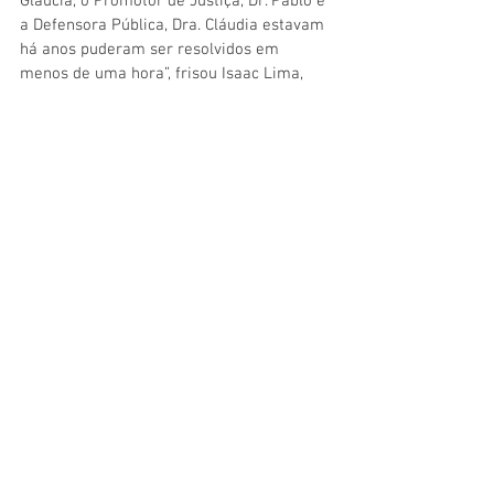
Glaucia, o Promotor de Justiça, Dr. Pablo e 
a Defensora Pública, Dra. Cláudia estavam 
há anos puderam ser resolvidos em 
menos de uma hora”, frisou Isaac Lima, 
Prefeito de Mâncio Lima.
Galeria de imagens: