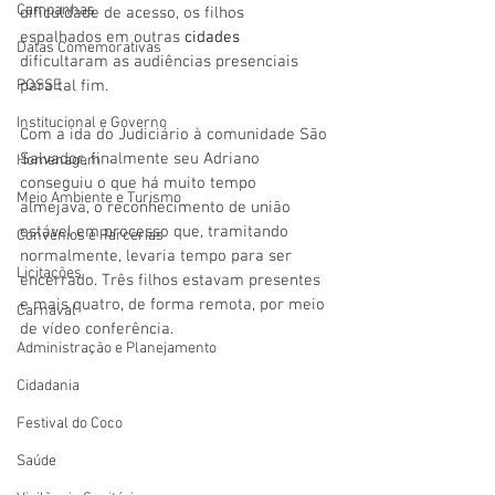
Campanhas
dificuldade de acesso, os filhos 
espalhados em outras
cidades 
Datas Comemorativas
dificultaram as audiências presenciais 
POSSE
para tal fim. 
Institucional e Governo
Com a ida do Judiciário à comunidade São 
Salvador, finalmente seu Adriano 
Homenagem
conseguiu o que há muito tempo 
Meio Ambiente e Turismo
almejava, o reconhecimento de união 
estável em processo que, tramitando 
Convênios e Parcerias
normalmente, levaria tempo para ser 
Licitações
encerrado. Três filhos estavam presentes 
e mais quatro, de forma remota, por meio 
Carnaval
de vídeo conferência.
Administração e Planejamento
Cidadania
Festival do Coco
Saúde