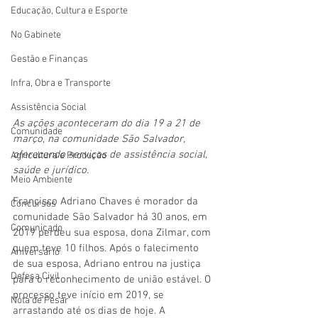
Educação, Cultura e Esporte
No Gabinete
Gestão e Finanças
Infra, Obra e Transporte
Assistência Social
As ações aconteceram do dia 19 a 21 de 
Comunidade
março, na comunidade São Salvador, 
oferecendo serviços de assistência social, 
Agricultura e Produção
saúde e jurídico.
Meio Ambiente
Francisco Adriano Chaves é morador da 
Concursos
comunidade São Salvador há 30 anos, em 
Comunicado
2019 perdeu sua esposa, dona Zilmar, com 
quem teve 10 filhos. Após o falecimento 
Aniversário
de sua esposa, Adriano entrou na justiça 
Defesa Civil
para o reconhecimento de união estável. O 
processo teve início em 2019, se 
Nota de Pesar
arrastando até os dias de hoje. A 