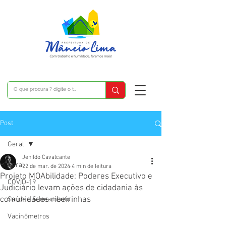
Post
Geral
Jenildo Cavalcante
Geral
22 de mar. de 2024
4 min de leitura
Projeto MOAbilidade: Poderes Executivo e
COVID-19
Judiciário levam ações de cidadania às
comunidades ribeirinhas
Saúde e Saneamento
Vacinômetros