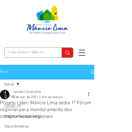
Post
Geral
Jenildo Cavalcante
Geral
8 de out. de 2021
2 min de leitura
Projeto Líder: Mâncio Lima sedia 1º Fórum
COVID-19
regional para monitoramento dos
compromissos regionais
Saúde e Saneamento
Vacinômetros