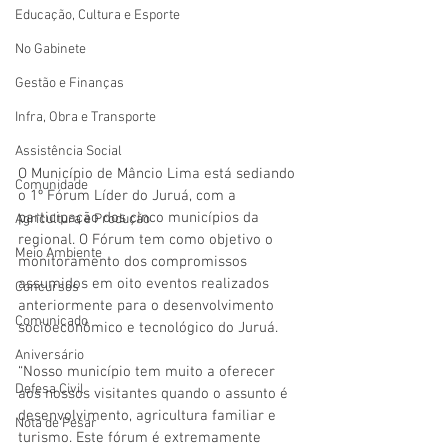
Educação, Cultura e Esporte
No Gabinete
Gestão e Finanças
Infra, Obra e Transporte
Assistência Social
O Município de Mâncio Lima está sediando 
Comunidade
o 1º Fórum Líder do Juruá, com a 
participação dos cinco municípios da 
Agricultura e Produção
regional. O Fórum tem como objetivo o 
Meio Ambiente
monitoramento dos compromissos 
assumidos em oito eventos realizados 
Concursos
anteriormente para o desenvolvimento 
Comunicado
socioeconômico e tecnológico do Juruá.
Aniversário
“Nosso município tem muito a oferecer 
Defesa Civil
aos nossos visitantes quando o assunto é 
desenvolvimento, agricultura familiar e 
Nota de Pesar
turismo. Este fórum é extremamente 