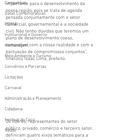
Campanhas
importante para o desenvolvimento da 
nossa região, pois se trata de agenda 
Datas Comemorativas
pensada conjuntamente com o setor 
comercial, governamental e a sociedade 
POSSE
civil. Não tenho dúvidas que teremos um 
Institucional e Governo
plano de desenvolvimento coeso, 
compatível com a nossa realidade e com a 
Homenagem
pactuação de compromissos conjuntos”, 
Meio Ambiente e Turismo
finalizou Isaac Lima, prefeito.
Convênios e Parcerias
Licitações
Carnaval
Administração e Planejamento
Cidadania
Festival do Coco
Os líderes, representantes do setor 
público, privado, comércio e terceiro setor, 
Saúde
definiram quatro eixos temáticos para a 