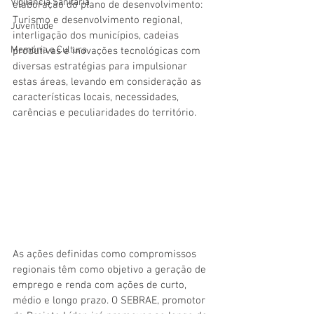
Vigilãncia Sanitária
elaboração do plano de desenvolvimento: 
Turismo e desenvolvimento regional, 
Juventude
interligação dos municípios, cadeias 
Memória e Cultura
produtivas e inovações tecnológicas com 
diversas estratégias para impulsionar 
estas áreas, levando em consideração as 
características locais, necessidades, 
carências e peculiaridades do território.  
As ações definidas como compromissos 
regionais têm como objetivo a geração de 
emprego e renda com ações de curto, 
médio e longo prazo. O SEBRAE, promotor 