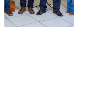
Assessoria de Comunicação Social
Jenildo Cavalcante
Beatriz Monte 
Imagens: Evandro Ibernon
Institucional e Governo
Ver tudo
Posts recentes