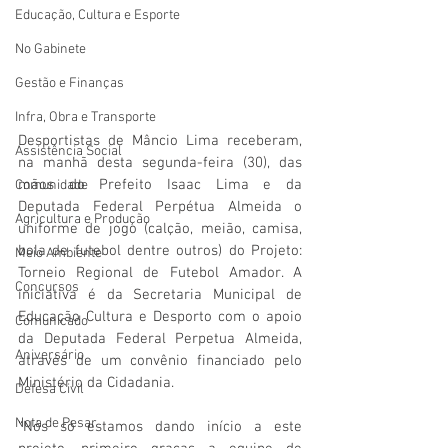
Educação, Cultura e Esporte
No Gabinete
Gestão e Finanças
Infra, Obra e Transporte
Desportistas de Mâncio Lima receberam, 
Assistência Social
na manhã desta segunda-feira (30), das 
mãos do Prefeito Isaac Lima e da 
Comunidade
Deputada Federal Perpétua Almeida o 
Agricultura e Produção
uniforme de jogo (calção, meião, camisa, 
bola de futebol dentre outros) do Projeto: 
Meio Ambiente
Torneio Regional de Futebol Amador. A 
Concursos
iniciativa é da Secretaria Municipal de 
Educação Cultura e Desporto com o apoio 
Comunicado
da Deputada Federal Perpetua Almeida, 
Aniversário
através de um convênio financiado pelo 
Ministério da Cidadania.
Defesa Civil
Nota de Pesar
“Nós só estamos dando início a este 