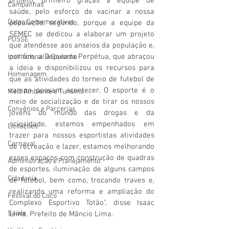
projeto, primeiro graças a equipe de 
Campanhas
saúde, pelo esforço de vacinar a nossa 
Datas Comemorativas
população, segundo, porque a equipe da 
SEMEC se dedicou a elaborar um projeto 
POSSE
que atendesse aos anseios da população e, 
por fim, a Deputada Perpétua, que abraçou 
Institucional e Governo
a ideia e disponibilizou os recursos para 
Homenagem
que as atividades do torneio de futebol de 
campo possam acontecer. O esporte é o 
Meio Ambiente e Turismo
meio de socialização e de tirar os nossos 
Convênios e Parcerias
jovens do mundo das drogas e da 
ociosidade, estamos empenhados em 
Licitações
trazer para nossos esportistas atividades 
Carnaval
de recreação e lazer, estamos melhorando 
esses espaços com construção de quadras 
Administração e Planejamento
de esportes, iluminação de alguns campos 
Cidadania
de futebol, bem como, trocando traves e, 
realizando uma reforma e ampliação do 
Festival do Coco
Complexo Esportivo Totão”, disse Isaac 
Saúde
Lima, Prefeito de Mâncio Lima.