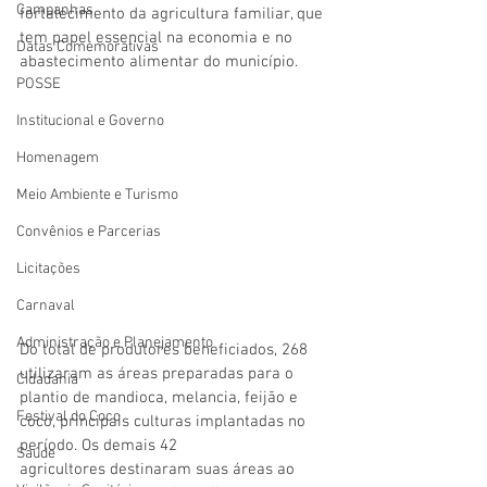
Campanhas
fortalecimento da agricultura familiar, que 
tem papel essencial na economia e no 
Datas Comemorativas
abastecimento alimentar do município.
POSSE
Institucional e Governo
Homenagem
Meio Ambiente e Turismo
Convênios e Parcerias
Licitações
Carnaval
Administração e Planejamento
Do total de produtores beneficiados, 268 
utilizaram as áreas preparadas para o 
Cidadania
plantio de mandioca, melancia, feijão e 
Festival do Coco
coco, principais culturas implantadas no 
período. Os demais 42 
Saúde
agricultores destinaram suas áreas ao 