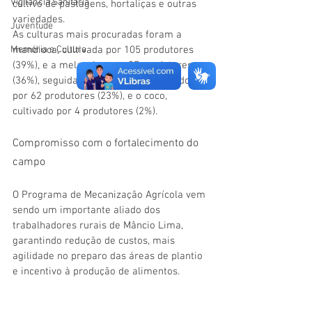
Vigilãncia Sanitária
cultivo de pastagens, hortaliças e outras 
variedades.
Juventude
As culturas mais procuradas foram a 
Memória e Cultura
mandioca, cultivada por 105 produtores 
(39%), e a melancia, com 97 produtores 
(36%), seguidas pelo feijão, implantado 
por 62 produtores (23%), e o coco, 
cultivado por 4 produtores (2%).
Compromisso com o fortalecimento do 
campo
O Programa de Mecanização Agrícola vem 
sendo um importante aliado dos 
trabalhadores rurais de Mâncio Lima, 
garantindo redução de custos, mais 
agilidade no preparo das áreas de plantio 
e incentivo à produção de alimentos.