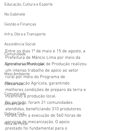
Educação, Cultura e Esporte
No Gabinete
Gestão e Finanças
Infra, Obra e Transporte
Assistência Social
Entre os dias 1º de maio e 15 de agosto, a 
Comunidade
Prefeitura de Mâncio Lima por meio da 
Secretaria Municipal de Produção realizou 
Agricultura e Produção
um intenso trabalho de apoio ao setor 
Meio Ambiente
rural por meio do Programa de 
Mecanização Agrícola, garantindo 
Concursos
melhores condições de preparo da terra e 
Comunicado
incentivo à produção local.
No período, foram 21 comunidades 
Aniversário
atendidas, beneficiando 310 produtores 
Defesa Civil
rurais, com a execução de 560 horas de 
serviços de mecanização. O apoio 
Nota de Pesar
prestado foi fundamental para o 