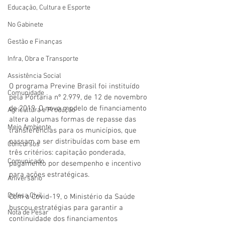
Educação, Cultura e Esporte
No Gabinete
Gestão e Finanças
Infra, Obra e Transporte
Assistência Social
O programa Previne Brasil foi instituído 
Comunidade
pela Portaria nº 2.979, de 12 de novembro 
de 2019. O novo modelo de financiamento 
Agricultura e Produção
altera algumas formas de repasse das 
Meio Ambiente
transferências para os municípios, que 
passam a ser distribuídas com base em 
Concursos
três critérios: capitação ponderada, 
Comunicado
pagamento por desempenho e incentivo 
para ações estratégicas.
Aniversário
Defesa Civil
Com a Covid-19, o Ministério da Saúde 
buscou estratégias para garantir a 
Nota de Pesar
continuidade dos financiamentos 