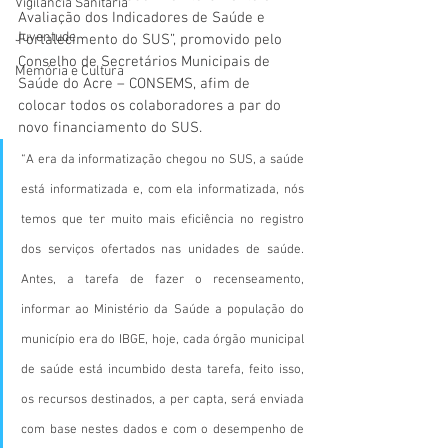
Vigilãncia Sanitária
Avaliação dos Indicadores de Saúde e 
Juventude
Fortalecimento do SUS”, promovido pelo 
Conselho de Secretários Municipais de 
Memória e Cultura
Saúde do Acre – CONSEMS, afim de 
colocar todos os colaboradores a par do 
novo financiamento do SUS.
“A era da informatização chegou no SUS, a saúde 
está informatizada e, com ela informatizada, nós 
temos que ter muito mais eficiência no registro 
dos serviços ofertados nas unidades de saúde. 
Antes, a tarefa de fazer o recenseamento, 
informar ao Ministério da Saúde a população do 
município era do IBGE, hoje, cada órgão municipal 
de saúde está incumbido desta tarefa, feito isso, 
os recursos destinados, a per capta, será enviada 
com base nestes dados e com o desempenho de 