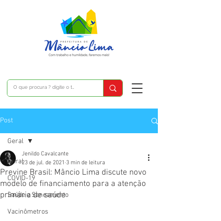
Post
Geral
Jenildo Cavalcante
Geral
23 de jul. de 2021
3 min de leitura
Previne Brasil: Mâncio Lima discute novo
COVID-19
modelo de financiamento para a atenção
primária de saúde
Saúde e Saneamento
Vacinômetros