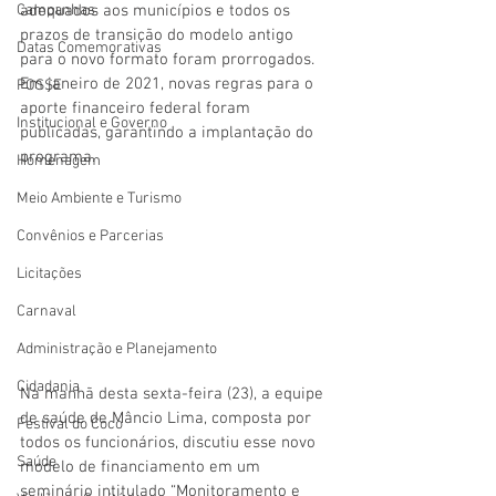
adequados aos municípios e todos os 
Campanhas
prazos de transição do modelo antigo 
Datas Comemorativas
para o novo formato foram prorrogados. 
Em janeiro de 2021, novas regras para o 
POSSE
aporte financeiro federal foram 
Institucional e Governo
publicadas, garantindo a implantação do 
programa.
Homenagem
Meio Ambiente e Turismo
Convênios e Parcerias
Licitações
Carnaval
Administração e Planejamento
Cidadania
Na manhã desta sexta-feira (23), a equipe 
de saúde de Mâncio Lima, composta por 
Festival do Coco
todos os funcionários, discutiu esse novo 
Saúde
modelo de financiamento em um 
seminário intitulado “Monitoramento e 