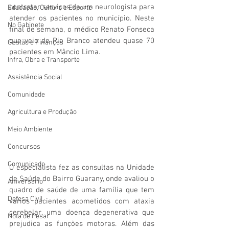
contratar serviços de um neurologista para 
Educação, Cultura e Esporte
atender os pacientes no município. Neste 
No Gabinete
final de semana, o médico Renato Fonseca 
que veio de Rio Branco atendeu quase 70 
Gestão e Finanças
pacientes em Mâncio Lima.
Infra, Obra e Transporte
Assistência Social
Comunidade
Agricultura e Produção
Meio Ambiente
Concursos
Comunicado
O especialista fez as consultas na Unidade 
de Saúde do Bairro Guarany, onde avaliou o 
Aniversário
quadro de saúde de uma família que tem 
Defesa Civil
vários pacientes acometidos com ataxia 
cerebelar, uma doença degenerativa que 
Nota de Pesar
prejudica as funções motoras. Além das 