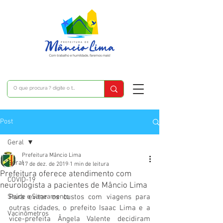
Post
Geral
Prefeitura Mâncio Lima
Geral
17 de dez. de 2019
1 min de leitura
Prefeitura oferece atendimento com
COVID-19
neurologista a pacientes de Mâncio Lima
Saúde e Saneamento
Para evitar os custos com viagens para 
outras cidades, o prefeito Isaac Lima e a 
Vacinômetros
vice-prefeita Ângela Valente decidiram 