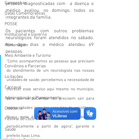
Campanhas
pessoas diagnosticadas com  a doença o 
médico avaliou, no domingo, todos os 
Datas Comemorativas
integrantes da família.
POSSE
Os pacientes com outros problemas 
Institucional e Governo
neurológicos foram atendidos no sábado. 
Nos dois dias o médico atendeu 69 
Homenagem
pessoas.
Meio Ambiente e Turismo
"Como acompanhamos as pessoas que precisam 
Convênios e Parcerias
do atendimento de um neurologista nas nossas 
Licitações
unidades de saúde, percebemos a necessidade de 
Carnaval
oferecer esse serviço aqui mesmo no município, 
Administração e Planejamento
para que os pacientes não precisem sair para 
outras cidades para ter esse tipo de assistência. 
Cidadania
Nossa meta é proporcionar esse atendimento 
Festival do Coco
periodicamente a partir de agora", garante o 
Saúde
prefeito Isaac Lima.