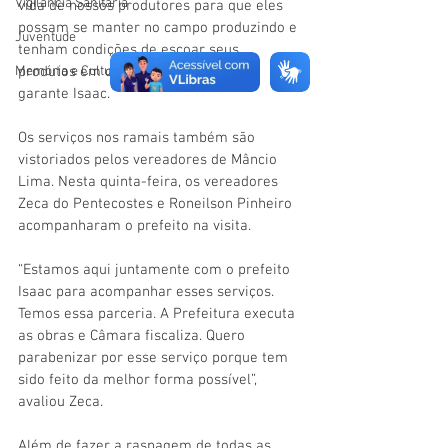
Vigilãncia Sanitária
vida de nossos produtores para que eles 
possam se manter no campo produzindo e 
Juventude
tenham condições de escoar seus 
Memória e Cultura
produtos em qualquer época do ano”, 
garante Isaac.
Os serviços nos ramais também são 
vistoriados pelos vereadores de Mâncio 
Lima. Nesta quinta-feira, os vereadores 
Zeca do Pentecostes e Roneilson Pinheiro 
acompanharam o prefeito na visita. 
“Estamos aqui juntamente com o prefeito 
Isaac para acompanhar esses serviços. 
Temos essa parceria. A Prefeitura executa 
as obras e Câmara fiscaliza. Quero 
parabenizar por esse serviço porque tem 
sido feito da melhor forma possível”, 
avaliou Zeca.
Além de fazer a raspagem de todas as 