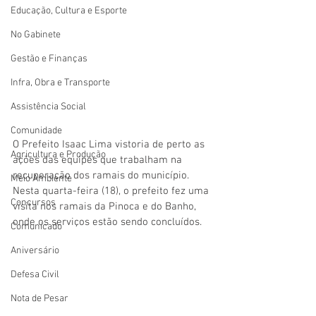
Educação, Cultura e Esporte
No Gabinete
Gestão e Finanças
Infra, Obra e Transporte
Assistência Social
Comunidade
O Prefeito Isaac Lima vistoria de perto as 
Agricultura e Produção
ações das equipes que trabalham na 
recuperação dos ramais do município. 
Meio Ambiente
Nesta quarta-feira (18), o prefeito fez uma 
Concursos
visita nos ramais da Pinoca e do Banho, 
onde os serviços estão sendo concluídos. 
Comunicado
Aniversário
Defesa Civil
Nota de Pesar