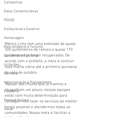
Campanhas
Datas Comemorativas
POSSE
Institucional e Governo
Homenagem
Mâncio Lima tem uma extensão de quase 
Meio Ambiente e Turismo
300 quilômetros de ramais e quase 170 
quilômetros já foram recuperados. De 
Convênios e Parcerias
acordo com o prefeito, a meta é concluir 
Licitações
toda malha viária até a primeira quinzena 
do mês de outubro.
Carnaval
Administração e Planejamento
“Apesar das chuvas que já tivemos e 
atrapalham um pouco, nossas equipes 
Cidadania
estão com muita determinação para 
Festival do Coco
conseguirmos fazer os serviços da melhor 
forma possível e atendermos todas as 
Saúde
comunidades. Nossa meta é facilitar a 