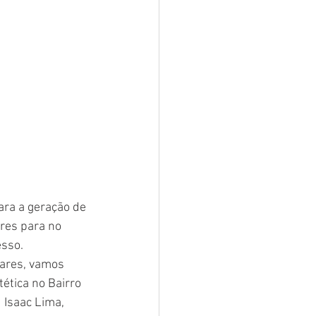
ara a geração de 
res para no 
sso. 
ares, vamos 
tica no Bairro 
 Isaac Lima, 