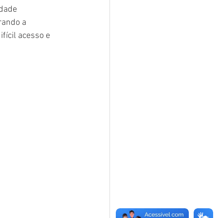
dade 
rando a 
ícil acesso e 