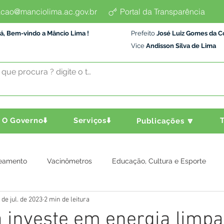
cao@manciolima.ac.gov.br
Portal da Transparência
á, Bem-vindo a Mâncio Lima !
Prefeito
José Luiz Gomes da C
Vice
Andisson Silva de Lima
O Governo⬇️
Serviços⬇️
T
Publicações 🔽
eamento
Vacinômetros
Educação, Cultura e Esporte
 de jul. de 2023
2 min de leitura
a e Transporte
Assistência Social
Comunidade
Agric
a investe em energia limpa