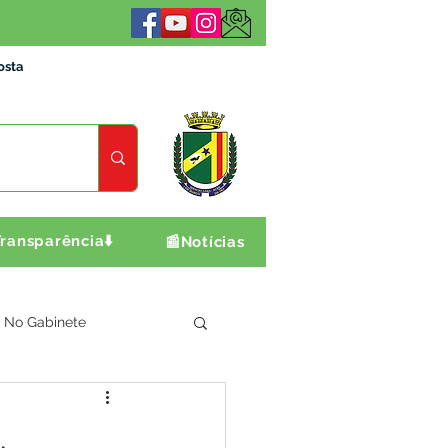
osta
ransparência⬇️
📰Notícias
No Gabinete
ultura e Produção
,