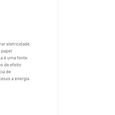
ar eletricidade. 
 papel 
la é uma fonte 
s de efeito 
ia de 
cesso a energia 