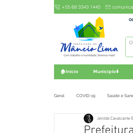
+55 68 3343 1445
comunica
Ol
🏠Início
Município⬇️
Geral
COVID-19
Saúde e San
Jenildo Cavalcante
5
Gestão e Finanças
Infra, Obr
Prefeitur