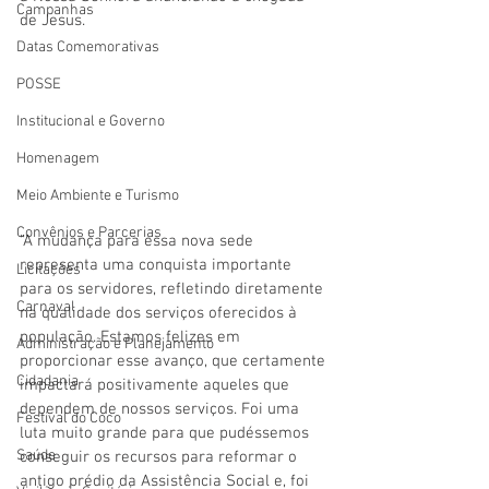
Campanhas
de Jesus. 
Datas Comemorativas
POSSE
Institucional e Governo
Homenagem
Meio Ambiente e Turismo
Convênios e Parcerias
“A mudança para essa nova sede 
representa uma conquista importante 
Licitações
para os servidores, refletindo diretamente 
Carnaval
na qualidade dos serviços oferecidos à 
população. Estamos felizes em 
Administração e Planejamento
proporcionar esse avanço, que certamente 
Cidadania
impactará positivamente aqueles que 
dependem de nossos serviços. Foi uma 
Festival do Coco
luta muito grande para que pudéssemos 
Saúde
conseguir os recursos para reformar o 
antigo prédio da Assistência Social e, foi 