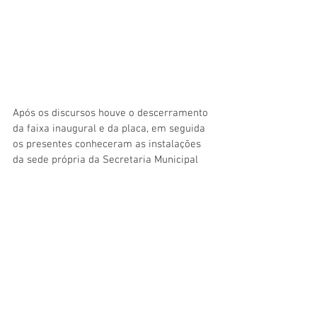
Após os discursos houve o descerramento 
da faixa inaugural e da placa, em seguida 
os presentes conheceram as instalações 
da sede própria da Secretaria Municipal 
de Saúde. Durante a solenidade estiveram 
presentes secretários municipais, 
servidores da Saúde, os Vereadores Zeca 
do Pentecostes e Reziane Barros, a Vice-
prefeita Ângela Valente, o Ex-prefeito Luiz 
Helosman, autoridades locais e população.
Galeria de imagens: