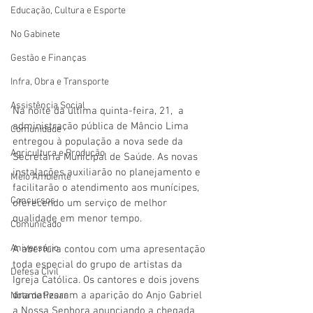
Educação, Cultura e Esporte
No Gabinete
Gestão e Finanças
Infra, Obra e Transporte
Assistência Social
Na noite da última quinta-feira, 21,  a 
administração pública de Mâncio Lima 
Comunidade
entregou à população a nova sede da 
Agricultura e Produção
Secretaria Municipal de Saúde. As novas 
instalações auxiliarão no planejamento e 
Meio Ambiente
facilitarão o atendimento aos munícipes, 
Concursos
oferecendo um serviço de melhor 
qualidade em menor tempo.
Comunicado
Aniversário
A abertura contou com uma apresentação 
toda especial do grupo de artistas da 
Defesa Civil
Igreja Católica. Os cantores e dois jovens 
dramatizaram a aparição do Anjo Gabriel 
Nota de Pesar
a Nossa Senhora anunciando a chegada 