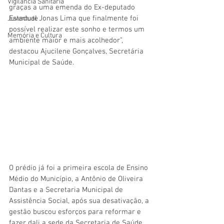
Vigilãncia Sanitária
graças a uma emenda do Ex-deputado 
Estadual Jonas Lima que finalmente foi 
Juventude
possível realizar este sonho e termos um 
Memória e Cultura
ambiente maior e mais acolhedor”, 
destacou Ajucilene Gonçalves, Secretária 
Municipal de Saúde.
O prédio já foi a primeira escola de Ensino 
Médio do Município, a Antônio de Oliveira 
Dantas e a Secretaria Municipal de 
Assistência Social, após sua desativação, a 
gestão buscou esforços para reformar e 
fazer dali a sede da Secretaria de Saúde. 