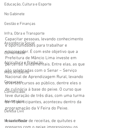
Educação, Cultura e Esporte
No Gabinete
Gestão e Finanças
Infra, Obra e Transporte
Capacitar pessoas, levando conhecimento 
Assistência Social
e oportunidades para trabalhar e 
empreender. É com este objetivo que a 
Comunidade
Prefeitura de Mâncio Lima investe em 
Agricultura e Produção
parcerias fundamentais. Entre elas, as que 
são celebradas com o Senar – Serviço 
Meio Ambiente
Nacional de Aprendizagem Rural, levando 
Concursos
diversos cursos ao público, dentre eles o 
de culinária à base do peixe. O curso que 
Comunicado
teve duração de três dias, com uma turma 
Aniversário
de 15 participantes, aconteceu dentro da 
programação da V Feira do Peixe.
Defesa Civil
A variedade de receitas, de quitutes e 
Nota de Pesar
preparos com o peixe impressionou os 