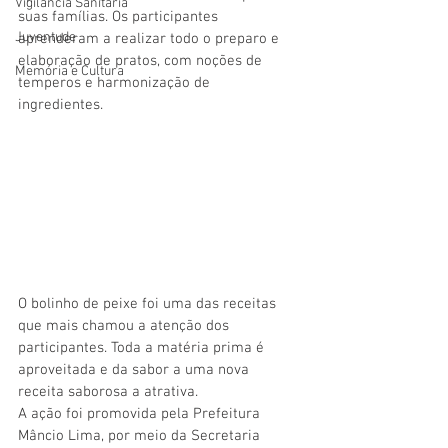
Vigilãncia Sanitária
suas famílias. Os participantes 
Juventude
aprenderam a realizar todo o preparo e 
elaboração de pratos, com noções de 
Memória e Cultura
temperos e harmonização de 
ingredientes. ⠀
O bolinho de peixe foi uma das receitas 
que mais chamou a atenção dos 
participantes. Toda a matéria prima é 
aproveitada e da sabor a uma nova 
receita saborosa a atrativa.
A ação foi promovida pela Prefeitura 
Mâncio Lima, por meio da Secretaria 