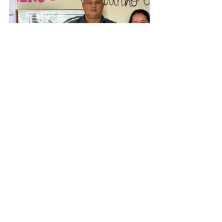
Assessoria de Comunicação Social
Jenildo Cavalcante
Beatriz Monte