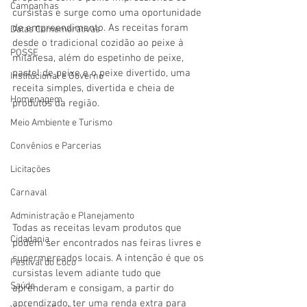
Campanhas
cursistas e surge como uma oportunidade 
de empreendimento. As receitas foram 
Datas Comemorativas
desde o tradicional cozidão ao peixe à 
POSSE
milanesa, além do espetinho de peixe, 
pastel de peixe e o peixe divertido, uma 
Institucional e Governo
receita simples, divertida e cheia de 
Homenagem
produtos da região. 
Meio Ambiente e Turismo
Convênios e Parcerias
Licitações
Carnaval
Administração e Planejamento
Todas as receitas levam produtos que 
Cidadania
podem ser encontrados nas feiras livres e 
supermercados locais. A intenção é que os 
Festival do Coco
cursistas levem adiante tudo que 
Saúde
aprenderam e consigam, a partir do 
aprendizado, ter uma renda extra para 