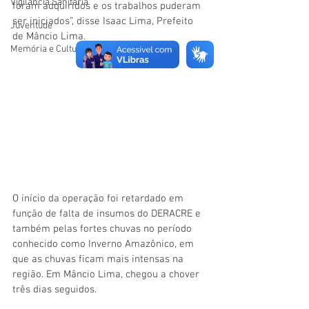
Vigilãncia Sanitária
foram adquiridos e os trabalhos puderam 
ser iniciados”, disse Isaac Lima, Prefeito 
Juventude
de Mâncio Lima.
Memória e Cultura
O início da operação foi retardado em 
função de falta de insumos do DERACRE e 
também pelas fortes chuvas no período 
conhecido como Inverno Amazônico, em 
que as chuvas ficam mais intensas na 
região. Em Mâncio Lima, chegou a chover 
três dias seguidos.