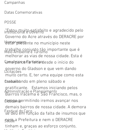
Campanhas
Datas Comemorativas
POSSE
“Estou muito satisfeito e agradecido pelo 
Institucional e Governo
Governo do Acre através do DERACRE por 
Homenagem
estar presente no município neste 
trabalho conjunto tão importante que é 
Meio Ambiente e Turismo
melhorar as vias de nossa cidade. Esta é 
Convênios e Parcerias
uma parceria feita desde o início do 
governo do Gladson e que vem dando 
Licitações
muito certo. E, ter uma equipe como esta 
trabalhando em pleno sábado e 
Carnaval
gratificante.   Estamos iniciando pelos 
Administração e Planejamento
Bairros Iracema e São Francisco, mas, o 
tempo permitindo iremos avançar nos 
Cidadania
demais bairros de nossa cidade. A demora 
Festival do Coco
se deu em função da falta de insumos que 
nem a Prefeitura e nem o DERACRE 
Saúde
tinham e, graças ao esforço conjunto, 