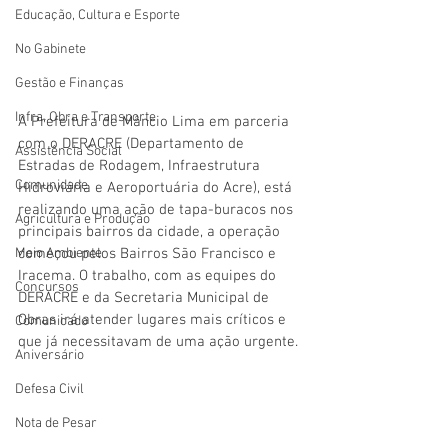
Educação, Cultura e Esporte
No Gabinete
Gestão e Finanças
Infra, Obra e Transporte
A Prefeitura de Mâncio Lima em parceria 
com o DERACRE (Departamento de 
Assistência Social
Estradas de Rodagem, Infraestrutura 
Comunidade
Hidroviária e Aeroportuária do Acre), está 
realizando uma ação de tapa-buracos nos 
Agricultura e Produção
principais bairros da cidade, a operação 
começou pelos Bairros São Francisco e 
Meio Ambiente
Iracema. O trabalho, com as equipes do 
Concursos
DERACRE e da Secretaria Municipal de 
Obras irá atender lugares mais críticos e 
Comunicado
que já necessitavam de uma ação urgente.
Aniversário
Defesa Civil
Nota de Pesar