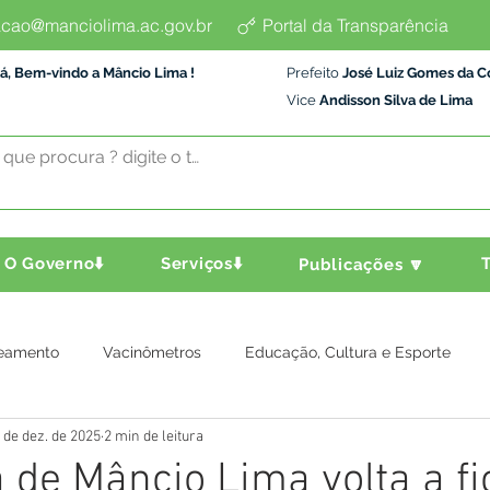
cao@manciolima.ac.gov.br
Portal da Transparência
á, Bem-vindo a Mâncio Lima !
Prefeito
José Luiz Gomes da C
Vice
Andisson Silva de Lima
O Governo⬇️
Serviços⬇️
T
Publicações 🔽
eamento
Vacinômetros
Educação, Cultura e Esporte
 de dez. de 2025
2 min de leitura
a e Transporte
Assistência Social
Comunidade
Agric
a de Mâncio Lima volta a fi