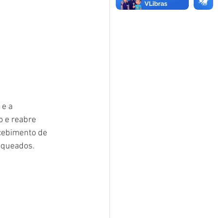
e a 
o e reabre 
cebimento de 
oqueados.