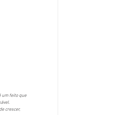
é um feito que 
ável. 
e crescer, 