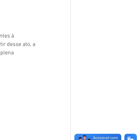
ntes à 
ir desse ato, a 
 plena 