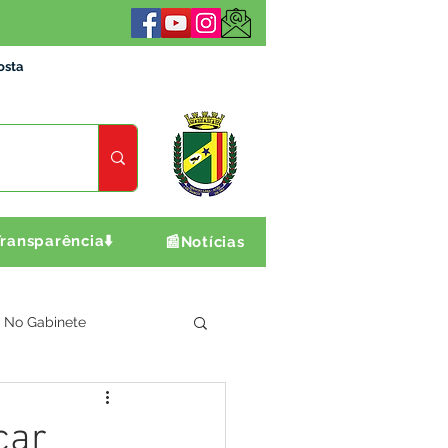
osta
ransparência⬇️
📰Notícias
No Gabinete
ultura e Produção
car