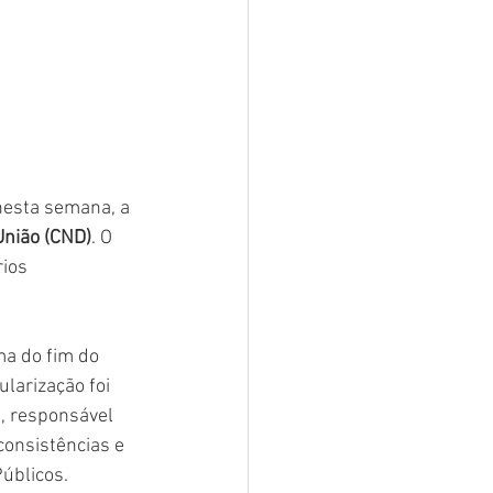
nesta semana, a 
União (CND)
. O 
ios 
a do fim do 
larização foi 
, responsável 
consistências e 
úblicos.