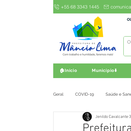
+55 68 3343 1445
comunica
Ol
🏠Início
Município⬇️
Geral
COVID-19
Saúde e San
Jenildo Cavalcante
3
Gestão e Finanças
Infra, Obr
Prefeitur