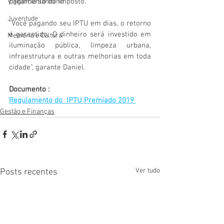
pagamento do Imposto.
Vigilãncia Sanitária
Juventude
"Você pagando seu IPTU em dias, o retorno 
é garantido. O dinheiro será investido em 
Memória e Cultura
iluminação pública, limpeza urbana, 
infraestrutura e outras melhorias em toda 
cidade", garante Daniel.
Documento :
Regulamento do  IPTU Premiado 2019 
Gestão e Finanças
Ver tudo
Posts recentes