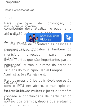
Campanhas
Datas Comemorativas
POSSE
Para participar da promoção, o 
Institucional e Governo
contribuinte deve atualizar o pagamento 
até o dia 30 de janeiro de 2020.
Homenagem
Meio Ambiente e Turismo
"É uma forma de incentivar as pessoas a 
pagarem seus impostos e também do 
Convênios e Parcerias
município arrecadar para fazer 
Licitações
investimentos que são importantes para a 
população", afirma o diretor do setor de 
Carnaval
Tributos do município, Daniel Campos.
Administração e Planejamento
Para os proprietários de imóveis que estão 
Cidadania
com o IPTU em atraso, o município vai 
Festival do Coco
isentar 100% de multas e juros e também 
concede a oportunidade de participar do 
Saúde
sorteio dos prêmios, depois que efetuar o 