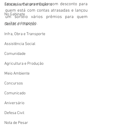
lançou uma promoção com desconto para 
Educação, Cultura e Esporte
quem está com contas atrasadas e lançou 
No Gabinete
um sorteio vários prêmios para quem 
quitar o imposto. 
Gestão e Finanças
Infra, Obra e Transporte
Assistência Social
Comunidade
Agricultura e Produção
Meio Ambiente
Concursos
Comunicado
Aniversário
Defesa Civil
Nota de Pesar