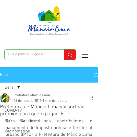
Post
Geral
Prefeitura Mâncio Lima
Geral
26 de nov. de 2019
1 min de leitura
Prefeitura de Mâncio Lima vai sortear
COVID-19
prêmios para quem pagar IPTU
Saúde e Saneamento
Para facilitar aos contribuintes o 
pagamento do Imposto predial e territorial 
Vacinômetros
urbano (IPTU), a Prefeitura de Mâncio Lima 