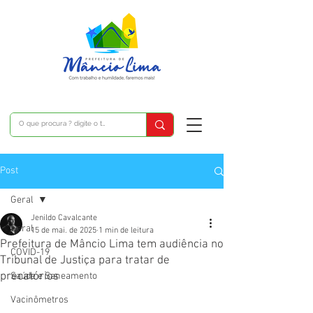
Post
Geral
Jenildo Cavalcante
Geral
15 de mai. de 2025
1 min de leitura
Prefeitura de Mâncio Lima tem audiência no
COVID-19
Tribunal de Justiça para tratar de
precatórios
Saúde e Saneamento
Vacinômetros