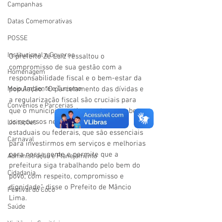
Campanhas
Datas Comemorativas
POSSE
Institucional e Governo
O prefeito Zé Luiz ressaltou o 
compromisso de sua gestão com a 
Homenagem
responsabilidade fiscal e o bem-estar da 
população. "O parcelamento das dívidas e 
Meio Ambiente e Turismo
a regularização fiscal são cruciais para 
Convênios e Parcerias
que o município continue apto a receber 
os recursos necessários, sejam eles 
Licitações
estaduais ou federais, que são essenciais 
Carnaval
para investirmos em serviços e melhorias 
para nossa gente e permite que a 
Administração e Planejamento
prefeitura siga trabalhando pelo bem do 
Cidadania
povo, com respeito, compromisso e 
dignidade", disse o Prefeito de Mâncio 
Festival do Coco
Lima. 
Saúde