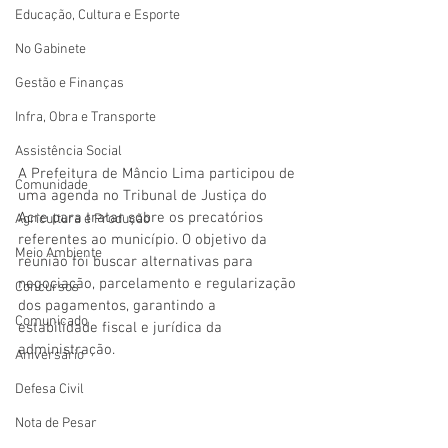
Educação, Cultura e Esporte
No Gabinete
Gestão e Finanças
Infra, Obra e Transporte
Assistência Social
A Prefeitura de Mâncio Lima participou de 
Comunidade
uma agenda no Tribunal de Justiça do 
Acre para tratar sobre os precatórios 
Agricultura e Produção
referentes ao município. O objetivo da 
Meio Ambiente
reunião foi buscar alternativas para 
negociação, parcelamento e regularização 
Concursos
dos pagamentos, garantindo a 
Comunicado
estabilidade fiscal e jurídica da 
administração.
Aniversário
Defesa Civil
Nota de Pesar