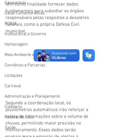
Campanhas
têm como finalidade fornecer dados 
fundamentais para subsidiar os órgãos 
Datas Comemorativas
responsáveis pelas respostas a desastres 
POSSE
naturais, como a própria Defesa Civil 
municipal.
Institucional e Governo
Homenagem
Meio Ambiente e Turismo
Convênios e Parcerias
Licitações
Carnaval
Administração e Planejamento
Segundo a coordenação local, os 
Cidadania
pluviômetros automáticos irão reforçar a 
coleta de informações sobre o volume de 
Festival do Coco
chuvas, permitindo maior precisão no 
Saúde
monitoramento. Esses dados serão 
cruciais para a emissão de alertas à 