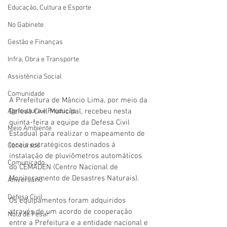
Educação, Cultura e Esporte
No Gabinete
Gestão e Finanças
Infra, Obra e Transporte
Assistência Social
Comunidade
A Prefeitura de Mâncio Lima, por meio da 
Agricultura e Produção
Defesa Civil Municipal, recebeu nesta 
quinta-feira a equipe da Defesa Civil 
Meio Ambiente
Estadual para realizar o mapeamento de 
locais estratégicos destinados à 
Concursos
instalação de pluviômetros automáticos 
Comunicado
do CEMADEN (Centro Nacional de 
Monitoramento de Desastres Naturais).
Aniversário
Defesa Civil
Os equipamentos foram adquiridos 
através de um acordo de cooperação 
Nota de Pesar
entre a Prefeitura e a entidade nacional e 