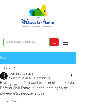
Post
Geral
Jenildo Cavalcante
Geral
4 de set. de 2025
1 min de leitura
Prefeitura de Mâncio Lima recebe apoio da
COVID-19
Defesa Civil Estadual para instalação de
pluviômetros automáticos
Saúde e Saneamento
Vacinômetros