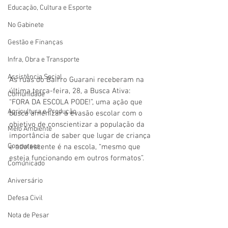
Educação, Cultura e Esporte
No Gabinete
Gestão e Finanças
Infra, Obra e Transporte
Assistência Social
As ruas do Bairro Guarani receberam na 
última terça-feira, 28, a Busca Ativa: 
Comunidade
“FORA DA ESCOLA PODE!”, uma ação que 
Agricultura e Produção
busca amenizar a evasão escolar com o 
objetivo de conscientizar a população da 
Meio Ambiente
importância de saber que lugar de criança 
Concursos
e adolescente é na escola, “mesmo que 
esteja funcionando em outros formatos”.
Comunicado
Aniversário
Defesa Civil
Nota de Pesar