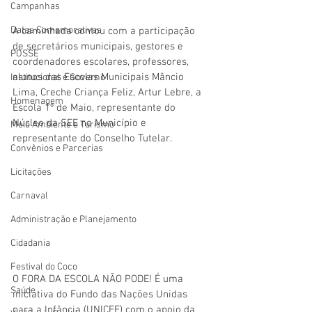
Campanhas
Datas Comemorativas
A caminhada contou com a participação 
de secretários municipais, gestores e 
POSSE
coordenadores escolares, professores, 
alunos das Escolas Municipais Mâncio 
Institucional e Governo
Lima, Creche Criança Feliz, Artur Lebre, a 
Homenagem
Escola 1º de Maio, representante do 
Núcleo da SEE no Município e 
Meio Ambiente e Turismo
representante do Conselho Tutelar.
Convênios e Parcerias
Licitações
Carnaval
Administração e Planejamento
Cidadania
Festival do Coco
O FORA DA ESCOLA NÃO PODE! É uma 
Saúde
iniciativa do Fundo das Nações Unidas 
para a Infância (UNICEF) com o apoio da 