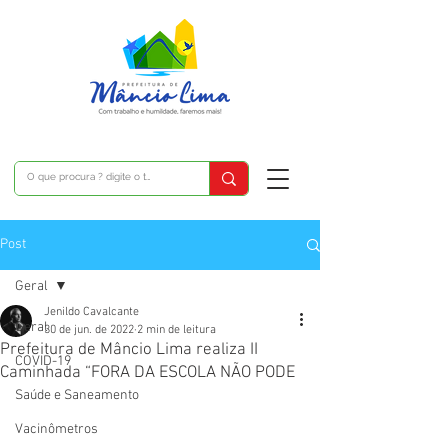
Post
Geral
Jenildo Cavalcante
Geral
30 de jun. de 2022
2 min de leitura
Prefeitura de Mâncio Lima realiza II
COVID-19
Caminhada “FORA DA ESCOLA NÃO PODE
Saúde e Saneamento
Vacinômetros