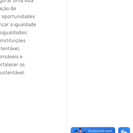
gurar uma vida 
ação de 
r oportunidades 
nçar a igualdade 
igualdades: 
instituições 
tentável, 
onsáveis e 
rtalecer os 
ustentável.