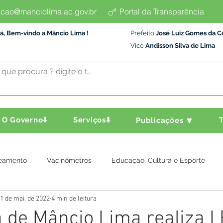
cao@manciolima.ac.gov.br
Portal da Transparência
á, Bem-vindo a Mâncio Lima !
Prefeito
José Luiz Gomes da C
Vice
Andisson Silva de Lima
O Governo⬇️
Serviços⬇️
T
Publicações 🔽
eamento
Vacinômetros
Educação, Cultura e Esporte
1 de mai. de 2022
4 min de leitura
a e Transporte
Assistência Social
Comunidade
Agric
a de Mâncio Lima realiza I