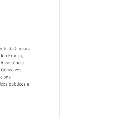
dente da Câmara 
don França, 
 Assistência 
e Gonçalves, 
cione 
ços públicos e 