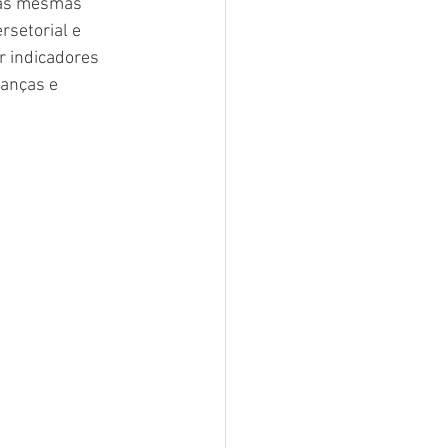
das mesmas 
rsetorial e 
r indicadores 
ianças e 