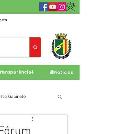
osta
ransparência⬇️
📰Notícias
No Gabinete
ultura e Produção
 Fórum