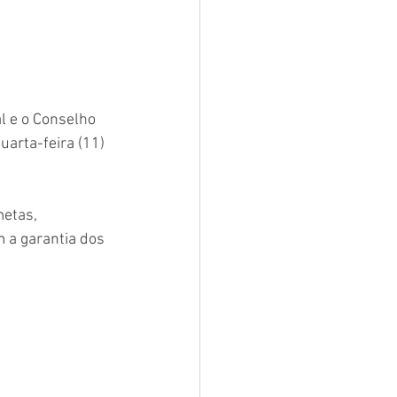
l e o Conselho 
arta-feira (11) 
metas, 
 a garantia dos 