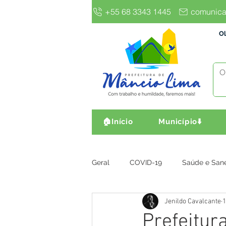
+55 68 3343 1445
comunica
Ol
🏠Início
Município⬇️
Geral
COVID-19
Saúde e San
Jenildo Cavalcante
1
Gestão e Finanças
Infra, Obr
Prefeitur