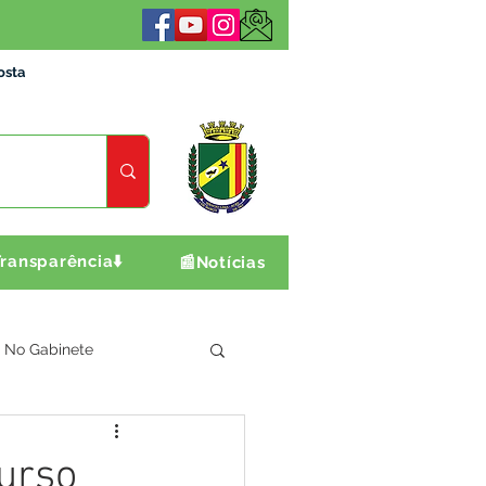
osta
ransparência⬇️
📰Notícias
No Gabinete
ultura e Produção
Curso