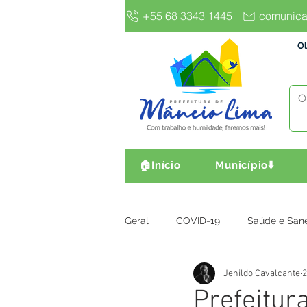
+55 68 3343 1445
comunica
Ol
🏠Início
Município⬇️
Geral
COVID-19
Saúde e San
Jenildo Cavalcante
2
Gestão e Finanças
Infra, Obr
Prefeitur