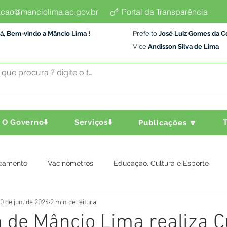
cao@manciolima.ac.gov.br
Portal da Transparência
á, Bem-vindo a Mâncio Lima !
Prefeito
José Luiz Gomes da C
Vice
Andisson Silva de Lima
O Governo⬇️
Serviços⬇️
T
Publicações 🔽
eamento
Vacinômetros
Educação, Cultura e Esporte
0 de jun. de 2024
2 min de leitura
a e Transporte
Assistência Social
Comunidade
Agric
a de Mâncio Lima realiza 