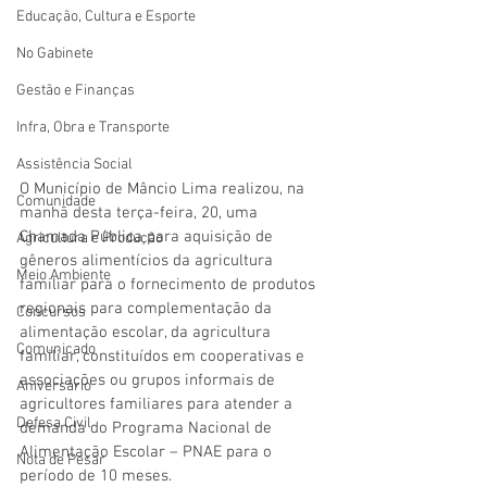
Educação, Cultura e Esporte
No Gabinete
Gestão e Finanças
Infra, Obra e Transporte
Assistência Social
O Município de Mâncio Lima realizou, na 
Comunidade
manhã desta terça-feira, 20, uma 
Chamada Pública para aquisição de 
Agricultura e Produção
gêneros alimentícios da agricultura 
Meio Ambiente
familiar para o fornecimento de produtos 
regionais para complementação da 
Concursos
alimentação escolar, da agricultura 
Comunicado
familiar, constituídos em cooperativas e 
associações ou grupos informais de 
Aniversário
agricultores familiares para atender a 
Defesa Civil
demanda do Programa Nacional de 
Alimentação Escolar – PNAE para o 
Nota de Pesar
período de 10 meses.