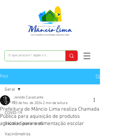
Post
Geral
Jenildo Cavalcante
Geral
20 de fev. de 2024
2 min de leitura
Prefeitura de Mâncio Lima realiza Chamada
COVID-19
Pública para aquisição de produtos
agrícolas para a alimentação escolar
Saúde e Saneamento
Vacinômetros