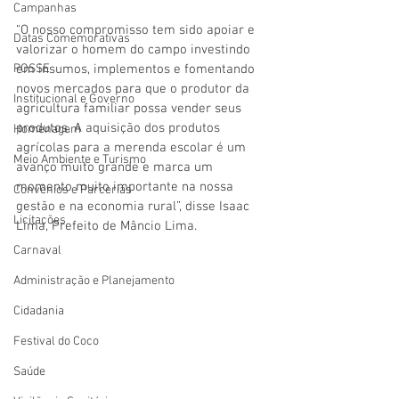
Campanhas
“O nosso compromisso tem sido apoiar e 
Datas Comemorativas
valorizar o homem do campo investindo 
POSSE
em insumos, implementos e fomentando 
novos mercados para que o produtor da 
Institucional e Governo
agricultura familiar possa vender seus 
produtos. A aquisição dos produtos 
Homenagem
agrícolas para a merenda escolar é um 
Meio Ambiente e Turismo
avanço muito grande e marca um 
momento muito importante na nossa 
Convênios e Parcerias
gestão e na economia rural”, disse Isaac 
Licitações
Lima, Prefeito de Mâncio Lima.
Carnaval
Administração e Planejamento
Cidadania
Festival do Coco
Saúde