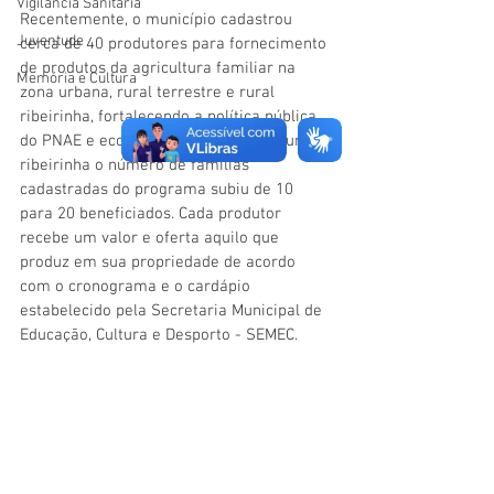
Vigilãncia Sanitária
Recentemente, o município cadastrou 
Juventude
cerca de 40 produtores para fornecimento 
de produtos da agricultura familiar na 
Memória e Cultura
zona urbana, rural terrestre e rural 
ribeirinha, fortalecendo a política pública 
do PNAE e economia local. Na zona rural 
ribeirinha o número de famílias 
cadastradas do programa subiu de 10 
para 20 beneficiados. Cada produtor 
recebe um valor e oferta aquilo que 
produz em sua propriedade de acordo 
com o cronograma e o cardápio 
estabelecido pela Secretaria Municipal de 
Educação, Cultura e Desporto - SEMEC.