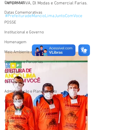
Campanhas
INFORMATIVA, Dl Modas e Comercial Farias.
Datas Comemorativas
#PrefeituradeMancioLimaJuntoComVoce
POSSE
Institucional e Governo
Homenagem
Meio Ambiente e Turismo
Convênios e Parcerias
Licitações
Carnaval
Administração e Planejamento
Cidadania
Festival do Coco
Saúde