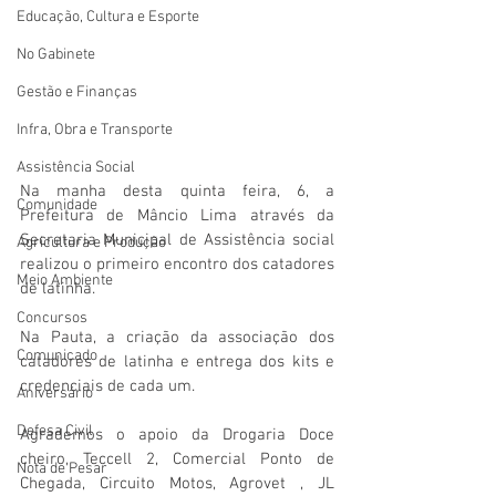
Educação, Cultura e Esporte
No Gabinete
Gestão e Finanças
Infra, Obra e Transporte
Assistência Social
Na manha desta quinta feira, 6, a 
Comunidade
Prefeitura de Mâncio Lima através da 
Secretaria Municipal de Assistência social 
Agricultura e Produção
realizou o primeiro encontro dos catadores 
Meio Ambiente
de latinha.
Concursos
Na Pauta, a criação da associação dos 
Comunicado
catadores de latinha e entrega dos kits e 
credenciais de cada um.
Aniversário
Defesa Civil
Agrademos o apoio da Drogaria Doce 
cheiro, Teccell 2, Comercial Ponto de 
Nota de Pesar
Chegada, Circuito Motos, Agrovet , JL 