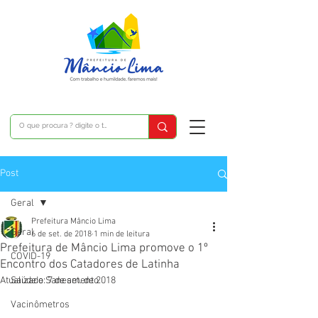
Post
Geral
Prefeitura Mâncio Lima
Geral
6 de set. de 2018
1 min de leitura
Prefeitura de Mâncio Lima promove o 1º
COVID-19
Encontro dos Catadores de Latinha
Atualizado:
Saúde e Saneamento
7 de set. de 2018
Vacinômetros