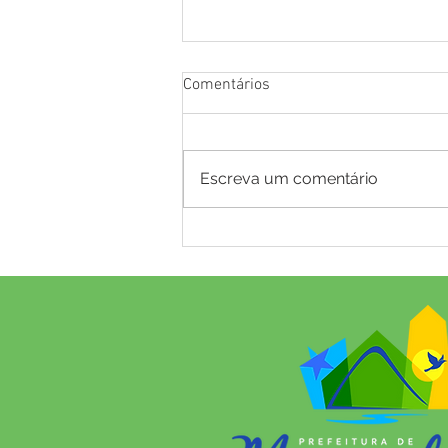
Comentários
Escreva um comentário
Em 19 meses de gestão,
Prefeitura de Mâncio Lima já
entregou 18 sistemas de
abastecimento de água em
comunidades rurais