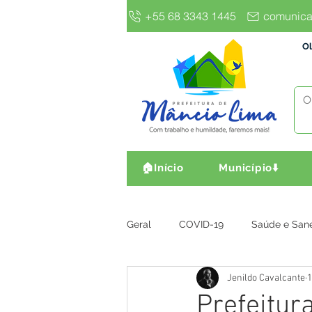
+55 68 3343 1445
comunica
Ol
🏠Início
Município⬇️
Geral
COVID-19
Saúde e San
Jenildo Cavalcante
1
Gestão e Finanças
Infra, Obr
Prefeitur