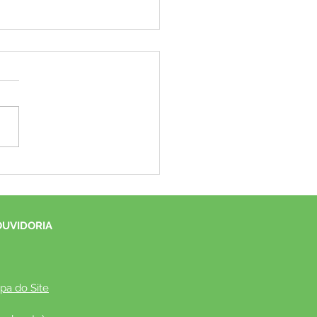
Ferrari é a nova atração
irmada para a abertura da
ição do Festival do Coco
OUVIDORIA
pa do Site