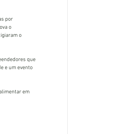
as por 
ova o 
igiaram o 
reendedores que 
de e um evento 
alimentar em 