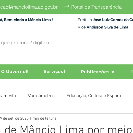
cao@manciolima.ac.gov.br
Portal da Transparência
á, Bem-vindo a Mâncio Lima !
Prefeito
José Luiz Gomes da C
Vice
Andisson Silva de Lima
O Governo⬇️
Serviços⬇️
T
Publicações 🔽
eamento
Vacinômetros
Educação, Cultura e Esporte
9 de set. de 2025
1 min de leitura
a e Transporte
Assistência Social
Comunidade
Agric
a de Mâncio Lima por meio