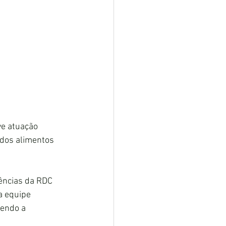
ve atuação 
 dos alimentos 
ências da RDC 
a equipe 
cendo a 