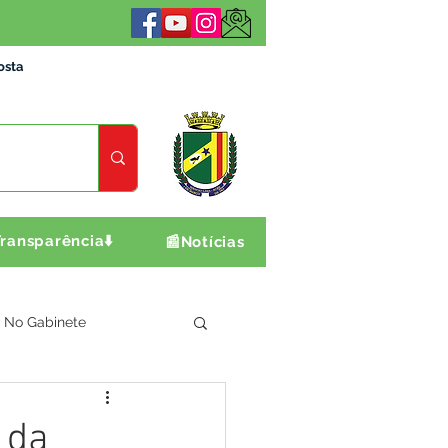
osta
ransparência⬇️
📰Notícias
No Gabinete
ultura e Produção
 da