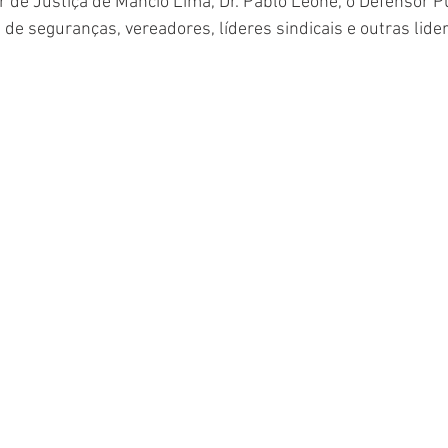
r de Justiça de Mâncio Lima, Dr. Pablo Leone, o Defensor Púb
 de seguranças, vereadores, líderes sindicais e outras lider