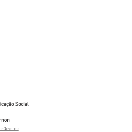
cação Social
rnon
l e Governo