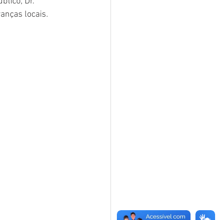
lico, Dr. 
anças locais. 