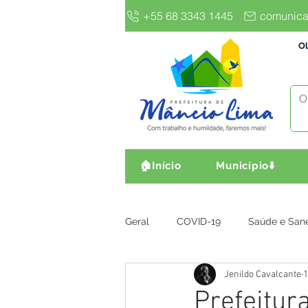
+55 68 3343 1445
comunica
Ol
🏠Início
Município⬇️
Geral
COVID-19
Saúde e San
Jenildo Cavalcante
1
Gestão e Finanças
Infra, Obr
Prefeitur