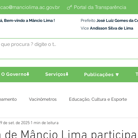
cao@manciolima.ac.gov.br
Portal da Transparência
á, Bem-vindo a Mâncio Lima !
Prefeito
José Luiz Gomes da C
Vice
Andisson Silva de Lima
O Governo⬇️
Serviços⬇️
T
Publicações 🔽
eamento
Vacinômetros
Educação, Cultura e Esporte
9 de set. de 2025
1 min de leitura
a e Transporte
Assistência Social
Comunidade
Agric
a de Mâncio Lima participa