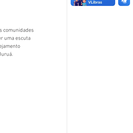
as comunidades 
er uma escuta 
ejamento 
Juruá.