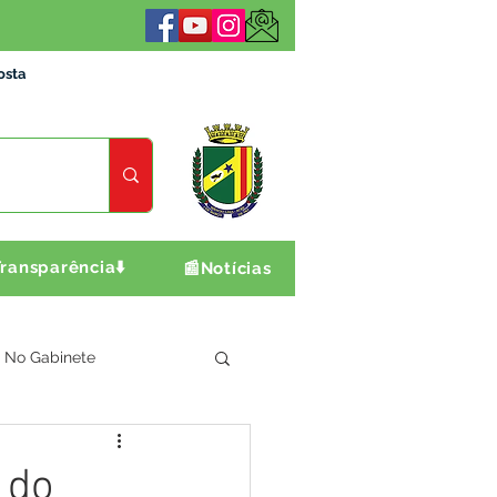
osta
ransparência⬇️
📰Notícias
No Gabinete
ultura e Produção
 do