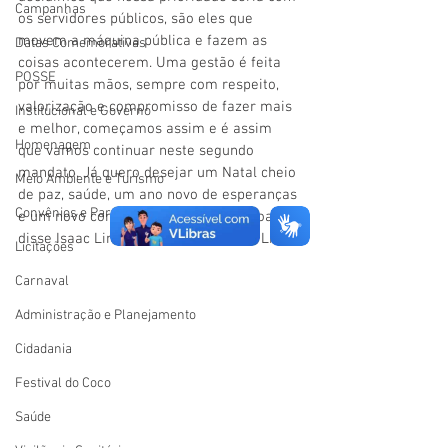
Campanhas
os servidores públicos, são eles que 
movem a máquina pública e fazem as 
Datas Comemorativas
coisas acontecerem. Uma gestão é feita 
POSSE
por muitas mãos, sempre com respeito, 
valorização e compromisso de fazer mais 
Institucional e Governo
e melhor, começamos assim e é assim 
Homenagem
que vamos continuar neste segundo 
mandato. Já quero desejar um Natal cheio 
Meio Ambiente e Turismo
de paz, saúde, um ano novo de esperanças 
Convênios e Parcerias
e um novo começo cheio de coisas boas”, 
disse Isaac Lima, Prefeito de Mâncio Lima.
Licitações
Carnaval
Administração e Planejamento
Cidadania
Festival do Coco
Saúde