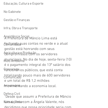
Educação, Cultura e Esporte
No Gabinete
Gestão e Finanças
Infra, Obra e Transporte
Assistência Social
A Prefeitura de Mâncio Lima está 
fechando suas contas no verde e a atual 
Comunidade
gestão está honrando com seus 
Agricultura e Produção
compromissos com os servidores 
municipais. No dia de hoje, sexta-feira (10) 
Meio Ambiente
é o pagamento integral do 13º salário dos 
Concursos
funcionários públicos, que está conta 
totalizando pouco mais de 600 servidores 
Comunicado
e um total de R$ 1,2 milhões 
Aniversário
movimentando a economia local.
Defesa Civil
“Desde que assumi a Prefeitura de Mâncio 
Lima, junto com a Ângela Valente, nós 
Nota de Pesar
decidimos que nossa prioridade seria com 