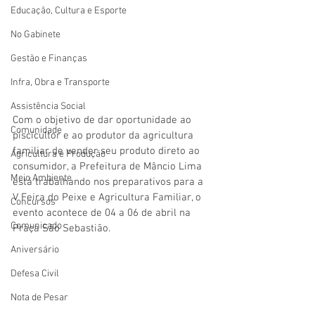
Educação, Cultura e Esporte
No Gabinete
Gestão e Finanças
Infra, Obra e Transporte
Assistência Social
Com o objetivo de dar oportunidade ao 
Comunidade
piscicultor e ao produtor da agricultura 
familiar de vender seu produto direto ao 
Agricultura e Produção
consumidor, a Prefeitura de Mâncio Lima 
Meio Ambiente
está trabalhando nos preparativos para a 
V Feira do Peixe e Agricultura Familiar, o 
Concursos
evento acontece de 04 a 06 de abril na 
Comunicado
Praça São Sebastião.
Aniversário
Defesa Civil
Nota de Pesar