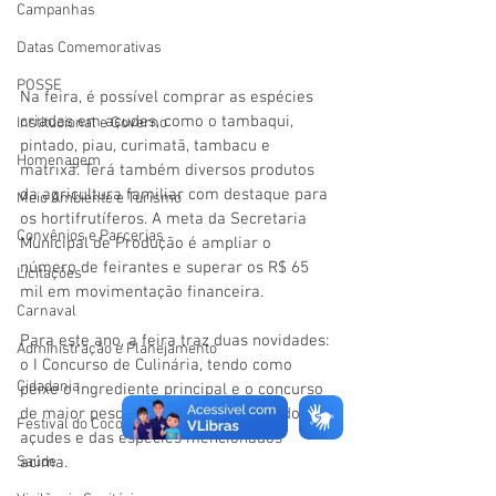
Campanhas
Datas Comemorativas
POSSE
Na feira, é possível comprar as espécies 
criadas em açudes, como o tambaqui, 
Institucional e Governo
pintado, piau, curimatã, tambacu e 
Homenagem
matrixã. Terá também diversos produtos 
da agricultura familiar com destaque para 
Meio Ambiente e Turismo
os hortifrutíferos. A meta da Secretaria 
Convênios e Parcerias
Municipal de Produção é ampliar o 
número de feirantes e superar os R$ 65 
Licitações
mil em movimentação financeira.
Carnaval
Para este ano, a feira traz duas novidades: 
Administração e Planejamento
o I Concurso de Culinária, tendo como 
Cidadania
peixe o ingrediente principal e o concurso 
de maior pescado, que deve ser criado em 
Festival do Coco
açudes e das espécies mencionados 
acima. 
Saúde