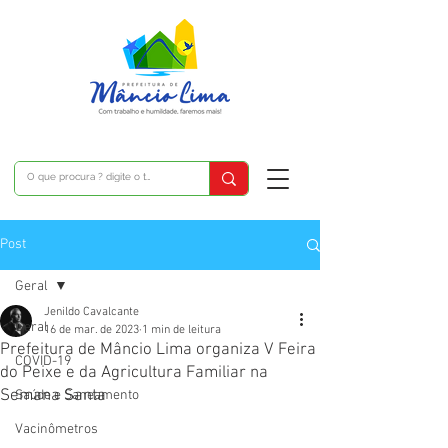
Post
Geral
Jenildo Cavalcante
Geral
16 de mar. de 2023
1 min de leitura
Prefeitura de Mâncio Lima organiza V Feira
COVID-19
do Peixe e da Agricultura Familiar na
Semana Santa
Saúde e Saneamento
Vacinômetros