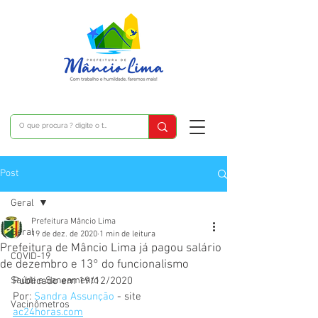
Post
Geral
Prefeitura Mâncio Lima
Geral
19 de dez. de 2020
1 min de leitura
Prefeitura de Mâncio Lima já pagou salário
COVID-19
de dezembro e 13° do funcionalismo
Saúde e Saneamento
Publicado em 19/12/2020
Por: 
Sandra Assunção
 - site 
Vacinômetros
ac24horas.com