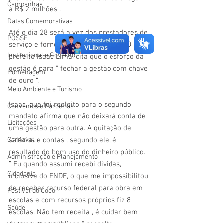
Campanhas
a R$ 2 milhões .
Datas Comemorativas
Até o dia 28 será a vez dos prestadores de 
POSSE
serviço e fornecedores receberem . O 
Institucional e Governo
prefeito Isaac Lima, cita que o esforço da 
gestão é para ” fechar a gestão com chave 
Homenagem
de ouro “.
Meio Ambiente e Turismo
Isaac, que foi reeleito para o segundo 
Convênios e Parcerias
mandato afirma que não deixará conta de 
Licitações
uma gestão para outra. A quitação de 
Carnaval
salários e contas , segundo ele, é 
resultado do bom uso do dinheiro público. 
Administração e Planejamento
” Eu quando assumi recebi dividas, 
Cidadania
inclusive do FNDE, o que me impossibilitou 
de receber recurso federal para obra em 
Festival do Coco
escolas e com recursos próprios fiz 8 
Saúde
escolas. Não tem receita , é cuidar bem 