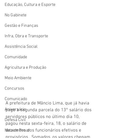
Educação, Cultura e Esporte
No Gabinete
Gestão e Finanças
Infra, Obra e Transporte
Assistência Social
Comunidade
Agricultura e Produção
Meio Ambiente
Concursos
Comunicado
A prefeitura de Mâncio Lima, que já havia 
Aniversário
pago a segunda parcela do 13° salário dos 
servidores públicos no último dia 10, 
Defesa Civil
pagou nesta sexta-feira, 18, o salário de 
dezembro dos funcionários efetivos e 
Nota de Pesar
provisórios . Somados, os valores chegam 