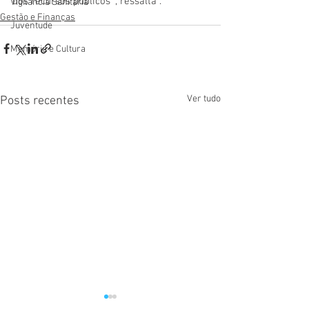
dos recursos públicos “, ressalta .
Vigilãncia Sanitária
Gestão e Finanças
Juventude
Memória e Cultura
Ver tudo
Posts recentes