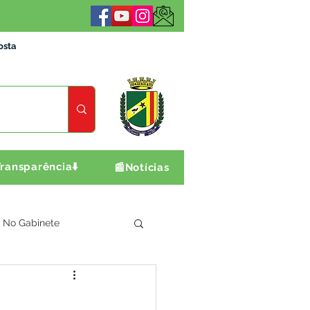
osta
ransparência⬇️
📰Notícias
No Gabinete
ultura e Produção