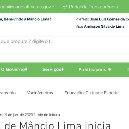
cao@manciolima.ac.gov.br
Portal da Transparência
á, Bem-vindo a Mâncio Lima !
Prefeito
José Luiz Gomes da C
Vice
Andisson Silva de Lima
O Governo⬇️
Serviços⬇️
T
Publicações 🔽
eamento
Vacinômetros
Educação, Cultura e Esporte
ima
9 de jun. de 2020
1 min de leitura
a e Transporte
Assistência Social
Comunidade
Agric
a de Mâncio Lima inicia