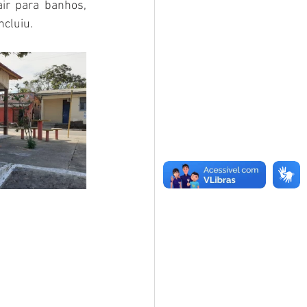
r para banhos, 
ncluiu.