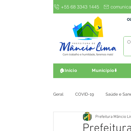
+55 68 3343 1445
comunica
Ol
🏠Início
Município⬇️
Geral
COVID-19
Saúde e San
Prefeitura Mâncio L
Gestão e Finanças
Infra, Obr
Prefeitur