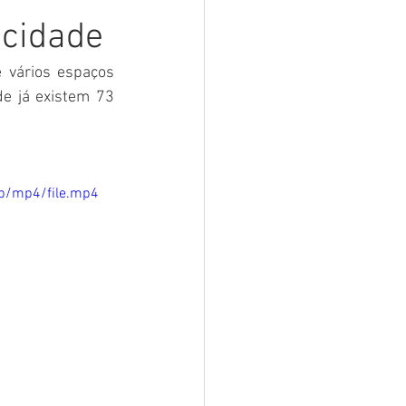
 cidade
sar
Campanhas
 vários espaços 
e já existem 73 
e e Turismo
nia
Festival do Coco
p/mp4/file.mp4