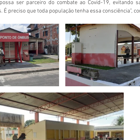
ossa ser parceiro do combate ao Covid-19, evitando sai
 É preciso que toda população tenha essa consciência”, co