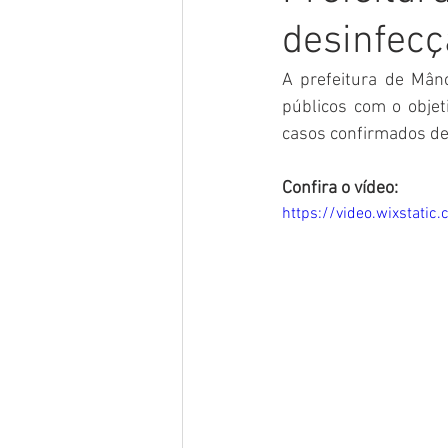
desinfecç
Meio Ambiente
Concursos
A prefeitura de Mânc
públicos com o objet
Datas Comemorativas
POSS
casos confirmados de
Confira o vídeo: 
Convênios e Parcerias
Licita
https://video.wixsta
Saúde
Vigilãncia Sanitária