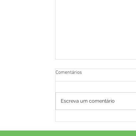
Comentários
Escreva um comentário
Educação de Mâncio Lima dá
salto histórico no IDEB:
município avança de 4,8 para