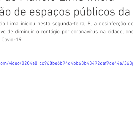
ão de espaços públicos da
Comunicado
Aniversário
Defesa Civil
Nota de Pe
io Lima iniciou nesta segunda-feira, 8, a desinfecção de
ivo de diminuir o contágio por coronavírus na cidade, ond
E
Institucional e Governo
Homenagem
Meio Ambient
 Covid-19.
ções
Carnaval
Administração e Planejamento
Cidada
tic.com/video/0204e8_cc968be6b94d4bb68b48492daf9de44e/360