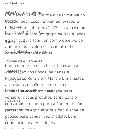
Campanhas
Datas Comemorativas
Em Mâncio Lima, por meio da iniciativa do 
Coordenador Local, Erivan Benevides, a 
POSSE
CONAFER instalou, em 2023, a sua base no 
Institucional e Governo
município já com um grupo de 832 filiados 
da agricultura familiar, com o objetivo de 
Homenagem
ampara-los e valorizá-los dentro do 
Meio Ambiente e Turismo
contexto local e estadual.
Convênios e Parcerias
Como marco da nova base, foi criada a 
Licitações
Associação dos Povos Indígenas e 
Produtores Rurais em Mâncio Lima. Estes 
Carnaval
associados dispõem de um espaço 
Administração e Planejamento
localizado no centro da cidade para 
venderem seus produtos, tanto para o 
Cidadania
consumidor, quanto para a Confederação, 
pensando no agricultor que não dispõe de 
Festival do Coco
espaço para vender seu produto, bem 
Saúde
como artesanatos indígenas.