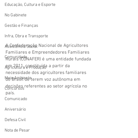
Educação, Cultura e Esporte
No Gabinete
Gestão e Finanças
Infra, Obra e Transporte
A Confederação Nacional de Agricultores 
Assistência Social
Familiares e Empreendedores Familiares 
Comunidade
Rurais (CONAFER) é uma entidade fundada 
em 2011, constituída a partir da 
Agricultura e Produção
necessidade dos agricultores familiares 
Meio Ambiente
do Brasil de terem voz autônoma em 
decisões referentes ao setor agrícola no 
Concursos
país. 
Comunicado
Aniversário
Defesa Civil
Nota de Pesar