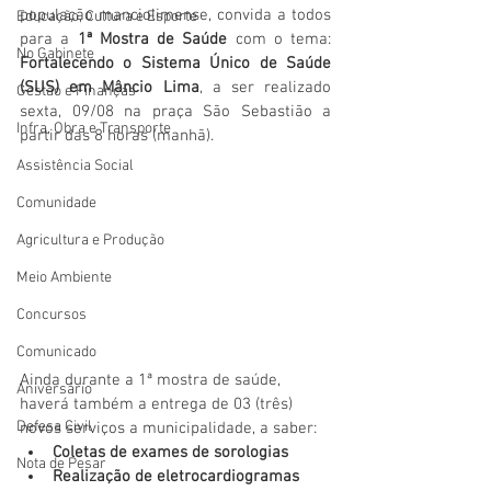
população manciolimense, convida a todos 
Educação, Cultura e Esporte
para a 
1ª Mostra de Saúde
 com o tema: 
No Gabinete
Fortalecendo o Sistema Único de Saúde 
(SUS) em Mâncio Lima
, a ser realizado 
Gestão e Finanças
sexta, 09/08 na praça São Sebastião a 
Infra, Obra e Transporte
partir das 8 horas (manhã).
Assistência Social
Comunidade
Agricultura e Produção
Meio Ambiente
Concursos
Comunicado
Ainda durante a 1ª mostra de saúde, 
Aniversário
haverá também a entrega de 03 (três) 
Defesa Civil
novos serviços a municipalidade, a saber:
Coletas de exames de sorologias
Nota de Pesar
Realização de eletrocardiogramas