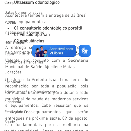
Ultrassom odontológico
Campanhas
Datas Comemorativas
Acontecerá também a entrega de 03 (três) 
novos equipamentos:
POSSE
01 consultório odontológico portátil
Institucional e Governo
01 veículo tipo Van
02 ambulâncias
Homenagem
A entrega será realizada pelo Prefeito 
Meio Ambiente e Turismo
Isaac Lima e a vice-prefeita Ângela 
Valente, em conjunto com a Secretária 
Convênios e Parcerias
Municipal de Saúde, Ajucilene Motas.
Licitações
O esforço do Prefeito Isaac Lima tem sido 
Carnaval
reconhecido por toda a população, pois 
Administração e Planejamento
tem lutado diarimanete para dotar a rede 
municipal de saúde de modernos serviços 
Cidadania
e equipamentos. Cabe ressaltar que os 
serviços e equipamentos que serão 
Festival do Coco
entregues na próxima sexta, 09 de agosto, 
Saúde
são fundamentais para a melhoria na 