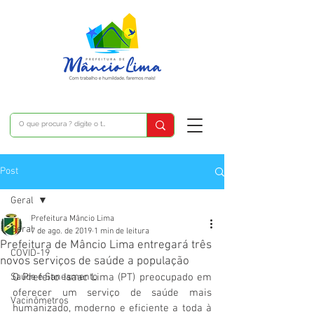
Post
Geral
Prefeitura Mâncio Lima
Geral
7 de ago. de 2019
1 min de leitura
Prefeitura de Mâncio Lima entregará três
COVID-19
novos serviços de saúde a população
Saúde e Saneamento
O Prefeito Isaac Lima (PT) preocupado em 
oferecer um serviço de saúde mais 
Vacinômetros
humanizado, moderno e eficiente a toda à 