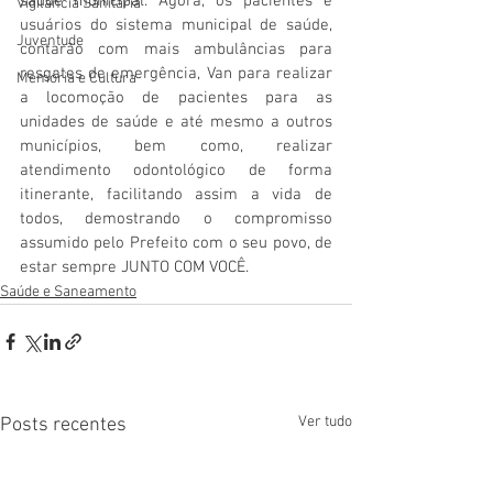
saúde municipal. Agora, os pacientes e 
Vigilãncia Sanitária
usuários do sistema municipal de saúde, 
Juventude
contarão com mais ambulâncias para 
resgates de emergência, Van para realizar 
Memória e Cultura
a locomoção de pacientes para as 
unidades de saúde e até mesmo a outros 
municípios, bem como, realizar 
atendimento odontológico de forma 
itinerante, facilitando assim a vida de 
todos, demostrando o compromisso 
assumido pelo Prefeito com o seu povo, de 
estar sempre JUNTO COM VOCÊ.
Saúde e Saneamento
Ver tudo
Posts recentes