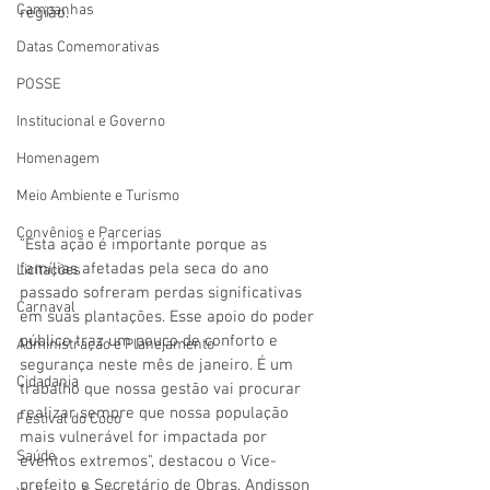
Campanhas
região.
Datas Comemorativas
POSSE
Institucional e Governo
Homenagem
Meio Ambiente e Turismo
Convênios e Parcerias
"Esta ação é importante porque as 
famílias afetadas pela seca do ano 
Licitações
passado sofreram perdas significativas 
Carnaval
em suas plantações. Esse apoio do poder 
público traz um pouco de conforto e 
Administração e Planejamento
segurança neste mês de janeiro. É um 
Cidadania
trabalho que nossa gestão vai procurar 
realizar sempre que nossa população 
Festival do Coco
mais vulnerável for impactada por 
Saúde
eventos extremos", destacou o Vice-
prefeito e Secretário de Obras, Andisson 