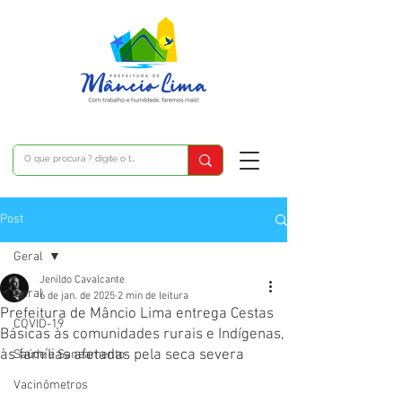
Post
Geral
Jenildo Cavalcante
Geral
6 de jan. de 2025
2 min de leitura
Prefeitura de Mâncio Lima entrega Cestas
COVID-19
Básicas às comunidades rurais e Indígenas,
às famílias afetadas pela seca severa
Saúde e Saneamento
Vacinômetros