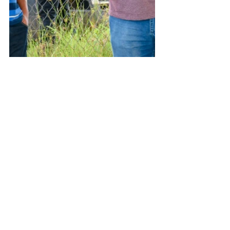
Assessoria de Comunicação Social
Jenildo Cavalcante 
Imagens: Evandro Ibernon
Defesa Civil
Ver tudo
Posts recentes