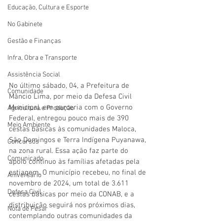
Educação, Cultura e Esporte
No Gabinete
Gestão e Finanças
Infra, Obra e Transporte
Assistência Social
No último sábado, 04, a Prefeitura de 
Comunidade
Mâncio Lima, por meio da Defesa Civil 
Municipal, em parceria com o Governo 
Agricultura e Produção
Federal, entregou pouco mais de 390 
Meio Ambiente
cestas básicas às comunidades Maloca, 
São Domingos e Terra Indígena Puyanawa, 
Concursos
na zona rural. Essa ação faz parte do 
Comunicado
apoio contínuo às famílias afetadas pela 
estiagem. O município recebeu, no final de 
Aniversário
novembro de 2024, um total de 3.611 
Defesa Civil
cestas básicas por meio da CONAB, e a 
distribuição seguirá nos próximos dias, 
Nota de Pesar
contemplando outras comunidades da 