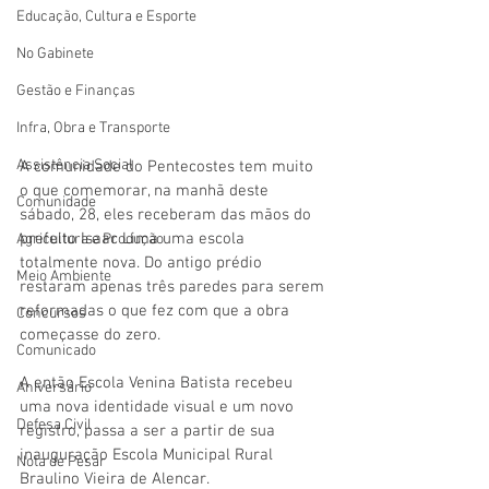
Educação, Cultura e Esporte
No Gabinete
Gestão e Finanças
Infra, Obra e Transporte
Assistência Social
A comunidade do Pentecostes tem muito 
o que comemorar, na manhã deste 
Comunidade
sábado, 28, eles receberam das mãos do 
prefeito Isaac Lima uma escola 
Agricultura e Produção
totalmente nova. Do antigo prédio 
Meio Ambiente
restaram apenas três paredes para serem 
reformadas o que fez com que a obra 
Concursos
começasse do zero. 
Comunicado
A então Escola Venina Batista recebeu 
Aniversário
uma nova identidade visual e um novo 
Defesa Civil
registro, passa a ser a partir de sua 
inauguração Escola Municipal Rural 
Nota de Pesar
Braulino Vieira de Alencar. 