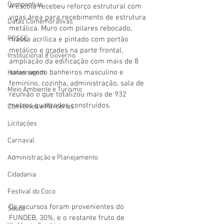
Campanhas
A escola recebeu reforço estrutural com 
vigas área para recebimento de estrutura 
Datas Comemorativas
metálica. Muro com pilares rebocado, 
POSSE
massa acrílica e pintado com portão 
metálico e grades na parte frontal, 
Institucional e Governo
ampliação da edificação com mais de 8 
salas sendo banheiros masculino e 
Homenagem
feminino, cozinha, administração, sala de 
Meio Ambiente e Turismo
reunião o que totalizou mais de 932 
metros quadrados construídos. 
Convênios e Parcerias
Licitações
Carnaval
Administração e Planejamento
Cidadania
Festival do Coco
Os recursos foram provenientes do 
Saúde
FUNDEB, 30%, e o restante fruto de 