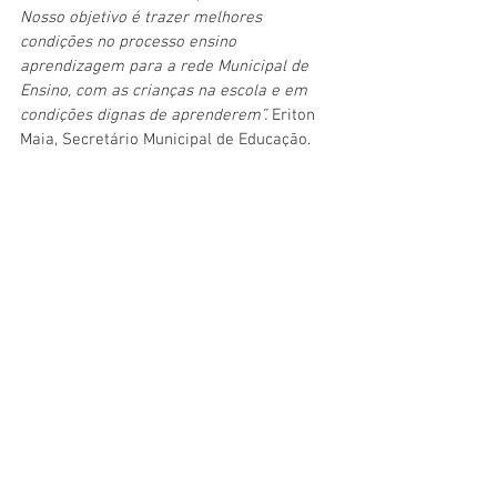
Nosso objetivo é trazer melhores 
condições no processo ensino 
aprendizagem para a rede Municipal de 
Ensino, com as crianças na escola e em 
condições dignas de aprenderem”. 
Eriton 
Maia, Secretário Municipal de Educação.
“Esta reforma representa um progresso e 
avanço muito grande para a nossa 
comunidade. O prédio antigo estava 
desgastado, com dificuldades de atender 
toda a demanda local e, hoje recebemos 
um patrimônio bonito como este, entendo 
que a comunidade está satisfeita e de 
parabéns, conheço a história desta escola 
do começo o fim vendo e ouvindo as 
dificuldades que os professores 
passavam”
. Tiago Costa Alencar, pai de 
aluno. 