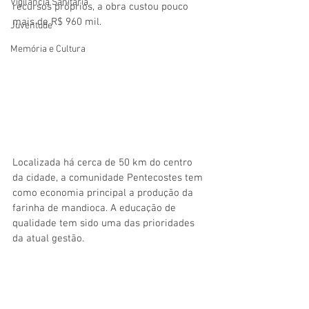
Vigilãncia Sanitária
recursos próprios, a obra custou pouco 
mais de R$ 960 mil.
Juventude
Memória e Cultura
Localizada há cerca de 50 km do centro 
da cidade, a comunidade Pentecostes tem 
como economia principal a produção da 
farinha de mandioca. A educação de 
qualidade tem sido uma das prioridades 
da atual gestão. 