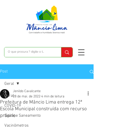
Post
Geral
Jenildo Cavalcante
Geral
28 de mai. de 2022
4 min de leitura
Prefeitura de Mâncio Lima entrega 12ª
COVID-19
Escola Municipal construída com recurso
próprio
Saúde e Saneamento
Vacinômetros