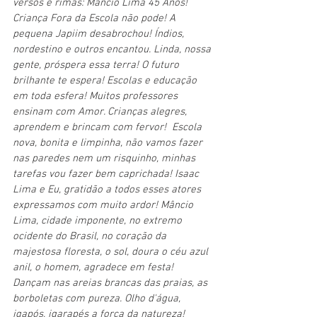
versos e rimas: Mâncio Lima 45 Anos! 
Criança Fora da Escola não pode! A 
pequena Japiim desabrochou! Índios, 
nordestino e outros encantou. Linda, nossa 
gente, próspera essa terra! O futuro 
brilhante te espera! Escolas e educação 
em toda esfera! Muitos professores 
ensinam com Amor. Crianças alegres, 
aprendem e brincam com fervor!  Escola 
nova, bonita e limpinha, não vamos fazer 
nas paredes nem um risquinho, minhas 
tarefas vou fazer bem caprichada! Isaac 
Lima e Eu, gratidão a todos esses atores 
expressamos com muito ardor! Mâncio 
Lima, cidade imponente, no extremo 
ocidente do Brasil, no coração da 
majestosa floresta, o sol, doura o céu azul 
anil, o homem, agradece em festa! 
Dançam nas areias brancas das praias, as 
borboletas com pureza. Olho d'água, 
igapós, igarapés a força da natureza! 