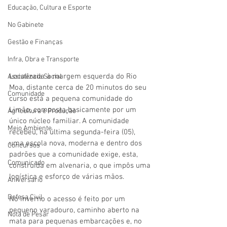
Educação, Cultura e Esporte
No Gabinete
Gestão e Finanças
Infra, Obra e Transporte
Localizada à margem esquerda do Rio 
Assistência Social
Moa, distante cerca de 20 minutos do seu 
Comunidade
curso está a pequena comunidade do 
Limão, composta basicamente por um 
Agricultura e Produção
único núcleo familiar. A comunidade 
Meio Ambiente
recebeu, na última segunda-feira (05), 
uma escola nova, moderna e dentro dos 
Concursos
padrões que a comunidade exige, esta, 
Comunicado
construída em alvenaria, o que impôs uma 
logística e esforço de várias mãos.
Aniversário
Defesa Civil
No inverno o acesso é feito por um 
pequeno varadouro, caminho aberto na 
Nota de Pesar
mata para pequenas embarcações e, no 