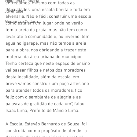
Vigilãncia Sanitária
entregamos, mesmo com todas as 
dificuldades, uma escola bonita e toda em 
Juventude
alvenaria. Não é fácil construir uma escola 
Memória e Cultura
como esta em um lugar onde no verão 
tem a areia da praia, mas não tem como 
levar até a comunidade e, no inverno, tem 
água no igarapé, mas não temos a areia 
para a obra, nos obrigando a trazer este 
material da área urbana do município. 
Tenho certeza que neste espaço de ensino 
vai passar filhos e netos dos moradores 
desta localidade, além da escola, em 
breve vamos construir um poço artesiano 
para atender todos os moradores, fico 
feliz com o semblante de alegria e as 
palavras de gratidão de cada um”, falou 
Isaac Lima, Prefeito de Mâncio Lima.
A Escola, Estevão Bernardo de Souza, foi 
construída com o propósito de atender a 