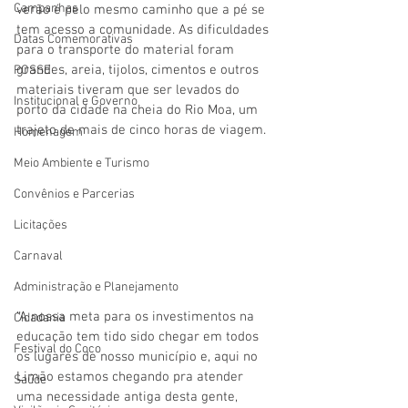
Campanhas
verão é pelo mesmo caminho que a pé se 
tem acesso a comunidade. As dificuldades 
Datas Comemorativas
para o transporte do material foram 
grandes, areia, tijolos, cimentos e outros 
POSSE
materiais tiveram que ser levados do 
Institucional e Governo
porto da cidade na cheia do Rio Moa, um 
trajeto de mais de cinco horas de viagem. 
Homenagem
Meio Ambiente e Turismo
Convênios e Parcerias
Licitações
Carnaval
Administração e Planejamento
“A nossa meta para os investimentos na 
Cidadania
educação tem tido sido chegar em todos 
Festival do Coco
os lugares de nosso município e, aqui no 
Limão estamos chegando pra atender 
Saúde
uma necessidade antiga desta gente, 