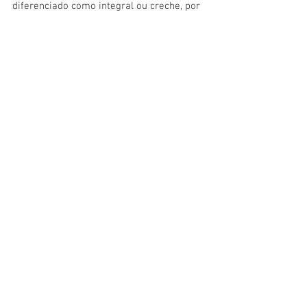
diferenciado como integral ou creche, por 
exemplo, também já voltam com período 
completo.