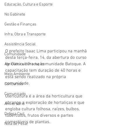
Educação, Cultura e Esporte
No Gabinete
Gestão e Finanças
Infra, Obra e Transporte
Assistência Social
O prefeito Isaac Lima participou na manhã 
Comunidade
desta terça-feira, 14, da abertura do curso 
de Olericultura na comunidade Batoque. A 
Agricultura e Produção
capacitação tem duração de 40 horas e 
Meio Ambiente
está sendo realizado na própria 
comunidade.
Concursos
Comunicado
Olericultura é a área da horticultura que 
abrange a exploração de hortaliças e que 
Aniversário
engloba cultura folhosa, raízes, bulbos, 
Defesa Civil
tubérculos, frutos diversos e partes 
comestíveis de plantas.
Nota de Pesar