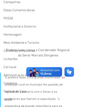
Campanhas
Datas Comemorativas
POSSE
Institucional e Governo
Homenagem
Meio Ambiente e Turismo
Prefeito Isaac Lima e o Coordenador Regional 
Convênios e Parcerias
do Senar Marcelo Diorgenes
Licitações
Carnaval
Administração e Planejamento
O prefeiro Isaac Lima grande incentivador da 
Cidadania
produção rural no município fez questão de 
Festival do Coco
agradecer a parceria com o Senar e os 
produtores que fizeram a capacitação, "o 
Saúde
momento é de grande importância para os 