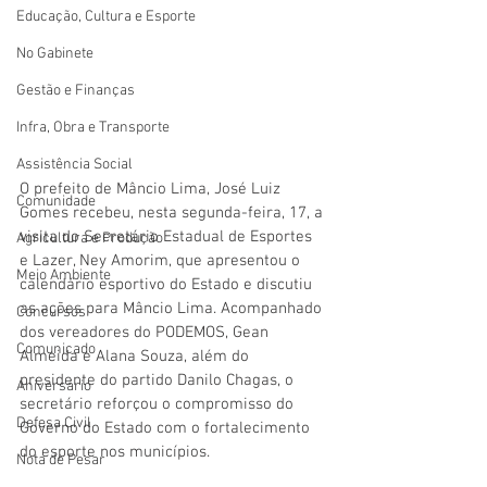
Educação, Cultura e Esporte
No Gabinete
Gestão e Finanças
Infra, Obra e Transporte
Assistência Social
O prefeito de Mâncio Lima, José Luiz 
Comunidade
Gomes recebeu, nesta segunda-feira, 17, a 
visita do Secretário Estadual de Esportes 
Agricultura e Produção
e Lazer, Ney Amorim, que apresentou o 
Meio Ambiente
calendário esportivo do Estado e discutiu 
as ações para Mâncio Lima. Acompanhado 
Concursos
dos vereadores do PODEMOS, Gean 
Comunicado
Almeida e Alana Souza, além do 
presidente do partido Danilo Chagas, o 
Aniversário
secretário reforçou o compromisso do 
Defesa Civil
Governo do Estado com o fortalecimento 
do esporte nos municípios.
Nota de Pesar