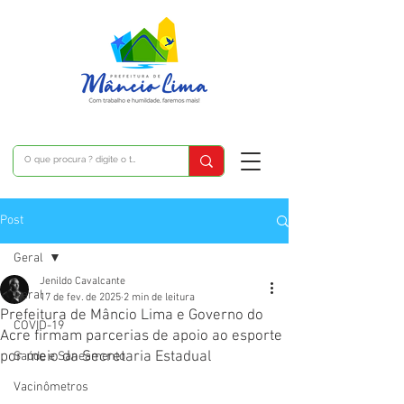
Post
Geral
Jenildo Cavalcante
Geral
17 de fev. de 2025
2 min de leitura
Prefeitura de Mâncio Lima e Governo do
COVID-19
Acre firmam parcerias de apoio ao esporte
por meio da Secretaria Estadual
Saúde e Saneamento
Vacinômetros