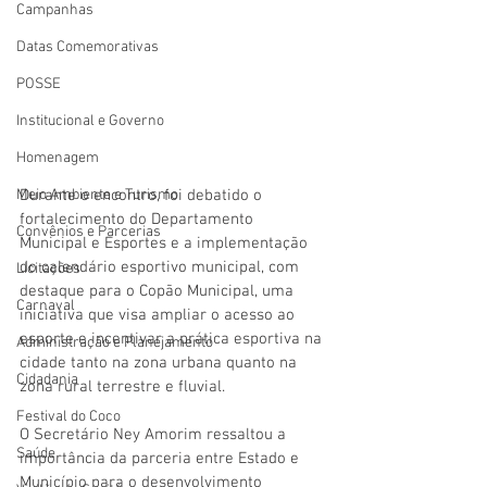
Campanhas
Datas Comemorativas
POSSE
Institucional e Governo
Homenagem
Durante o encontro, foi debatido o 
Meio Ambiente e Turismo
fortalecimento do Departamento 
Convênios e Parcerias
Municipal e Esportes e a implementação 
do calendário esportivo municipal, com 
Licitações
destaque para o Copão Municipal, uma 
Carnaval
iniciativa que visa ampliar o acesso ao 
esporte e incentivar a prática esportiva na 
Administração e Planejamento
cidade tanto na zona urbana quanto na 
Cidadania
zona rural terrestre e fluvial.
Festival do Coco
O Secretário Ney Amorim ressaltou a 
Saúde
importância da parceria entre Estado e 
Município para o desenvolvimento 