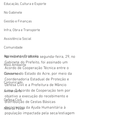
Educação, Cultura e Esporte
No Gabinete
Gestão e Finanças
Infra, Obra e Transporte
Assistência Social
Comunidade
Agricultura e Produção
Na manhã da última segunda-feira, 29, no 
Gabinete do Prefeito, foi assinado um 
Meio Ambiente
Acordo de Cooperação Técnica entre o 
Governo do Estado do Acre, por meio da 
Concursos
Coordenadoria Estadual de Proteção e 
Comunicado
Defesa Civil e a Prefeitura de Mâncio 
Lima. O Acordo de Cooperação tem por 
Aniversário
objetivo a execução do recebimento e 
Defesa Civil
distribuição de Cestas Básicas 
decorrentes da Ajuda Humanitária à 
Nota de Pesar
população impactada pela seca/estiagem 