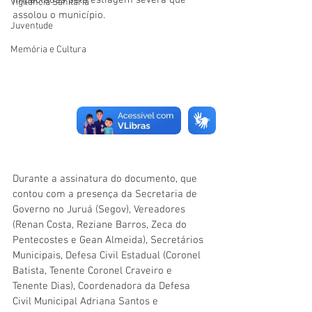
impactadas pela estiagem severa que 
Vigilãncia Sanitária
assolou o município.
Juventude
Memória e Cultura
Durante a assinatura do documento, que 
contou com a presença da Secretaria de 
Governo no Juruá (Segov), Vereadores 
(Renan Costa, Reziane Barros, Zeca do 
Pentecostes e Gean Almeida), Secretários 
Municipais, Defesa Civil Estadual (Coronel 
Batista, Tenente Coronel Craveiro e 
Tenente Dias), Coordenadora da Defesa 
Civil Municipal Adriana Santos e 