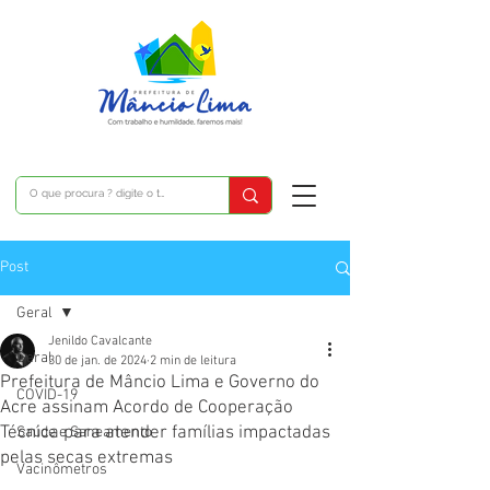
Post
Geral
Jenildo Cavalcante
Geral
30 de jan. de 2024
2 min de leitura
Prefeitura de Mâncio Lima e Governo do
COVID-19
Acre assinam Acordo de Cooperação
Técnica para atender famílias impactadas
Saúde e Saneamento
pelas secas extremas
Vacinômetros