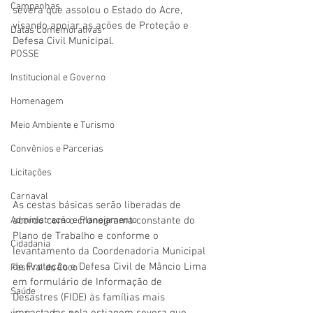
Campanhas
severa que assolou o Estado do Acre, 
visando apoiar as ações de Proteção e 
Datas Comemorativas
Defesa Civil Municipal.
POSSE
Institucional e Governo
Homenagem
Meio Ambiente e Turismo
Convênios e Parcerias
Licitações
Carnaval
As cestas básicas serão liberadas de 
Administração e Planejamento
acordo com o cronograma constante do 
Plano de Trabalho e conforme o 
Cidadania
levantamento da Coordenadoria Municipal 
de Proteção e Defesa Civil de Mâncio Lima 
Festival do Coco
em formulário de Informação de 
Saúde
Desastres (FIDE) às famílias mais 