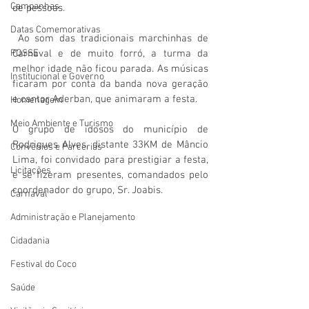
Campanhas
de pessoas.
Datas Comemorativas
 Ao som das tradicionais marchinhas de 
Carnaval e de muito forró, a turma da 
POSSE
melhor idade não ficou parada. As músicas 
Institucional e Governo
ficaram por conta da banda nova geração 
e cantor Aderban, que animaram a festa.
Homenagem
Meio Ambiente e Turismo
O grupo de idosos do município de 
Rodrigues Alves, distante 33KM de Mâncio 
Convênios e Parcerias
Lima, foi convidado para prestigiar a festa, 
Licitações
e se fizeram presentes, comandados pelo 
coordenador do grupo, Sr. Joabis.
Carnaval
Administração e Planejamento
Cidadania
Festival do Coco
Saúde