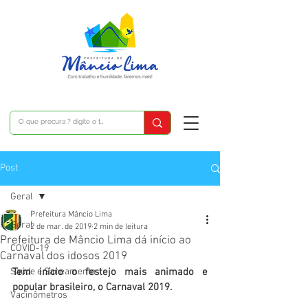
Post
Geral
Prefeitura Mâncio Lima
Geral
2 de mar. de 2019
2 min de leitura
Prefeitura de Mâncio Lima dá início ao
COVID-19
Carnaval dos idosos 2019
Saúde e Saneamento
Tem início o festejo mais animado e 
popular brasileiro, o Carnaval 2019. 
Vacinômetros