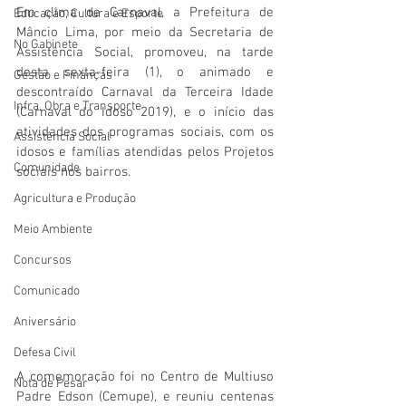
Em clima de Carnaval, a Prefeitura de 
Educação, Cultura e Esporte
Mâncio Lima, por meio da Secretaria de 
No Gabinete
Assistência Social, promoveu, na tarde 
desta sexta-feira (1), o animado e 
Gestão e Finanças
descontraído Carnaval da Terceira Idade 
Infra, Obra e Transporte
(Carnaval do Idoso 2019), e o início das 
atividades dos programas sociais, com os 
Assistência Social
idosos e famílias atendidas pelos Projetos 
Comunidade
sociais nos bairros.
Agricultura e Produção
Meio Ambiente
Concursos
Comunicado
Aniversário
Defesa Civil
A comemoração foi no Centro de Multiuso 
Nota de Pesar
Padre Edson (Cemupe), e reuniu centenas 