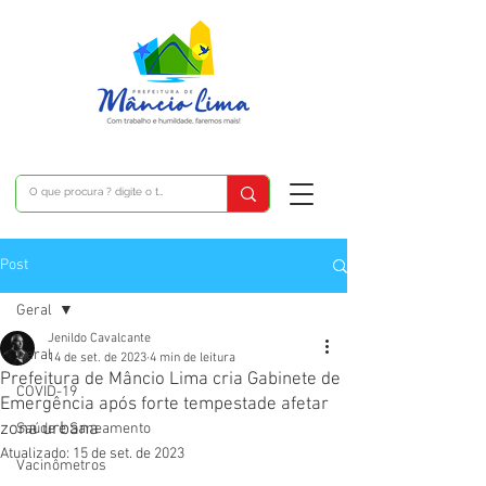
Post
Geral
Jenildo Cavalcante
Geral
14 de set. de 2023
4 min de leitura
Prefeitura de Mâncio Lima cria Gabinete de
COVID-19
Emergência após forte tempestade afetar
zona urbana
Saúde e Saneamento
Atualizado:
15 de set. de 2023
Vacinômetros