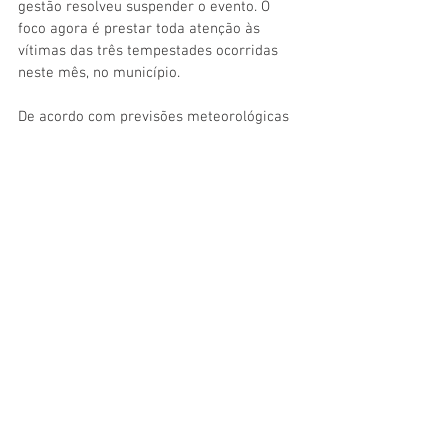
gestão resolveu suspender o evento. O 
foco agora é prestar toda atenção às 
vítimas das três tempestades ocorridas 
neste mês, no município.
De acordo com previsões meteorológicas 
o Município pode ser atingidos por novas 
tempestades e rajadas de ventos nos 
próximos dias.
Galeria de imagens: