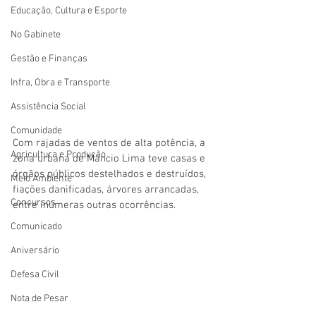
Educação, Cultura e Esporte
No Gabinete
Gestão e Finanças
Infra, Obra e Transporte
Assistência Social
Comunidade
Com rajadas de ventos de alta potência, a 
Agricultura e Produção
zona urbana de Mâncio Lima teve casas e 
órgãos públicos destelhados e destruídos, 
Meio Ambiente
fiações danificadas, árvores arrancadas, 
Concursos
entre inúmeras outras ocorrências.
Comunicado
Aniversário
Defesa Civil
Nota de Pesar