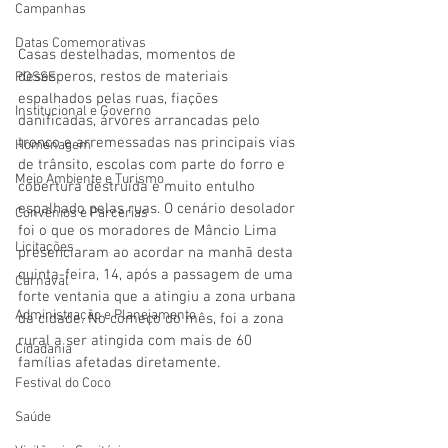
Campanhas
Datas Comemorativas
Casas destelhadas, momentos de 
desesperos, restos de materiais 
POSSE
espalhados pelas ruas, fiações 
Institucional e Governo
danificadas, árvores arrancadas pelo 
tronco e arremessadas nas principais vias 
Homenagem
de trânsito, escolas com parte do forro e 
Meio Ambiente e Turismo
cobertura destruída e muito entulho 
espalhado pelas ruas. O cenário desolador 
Convênios e Parcerias
foi o que os moradores de Mâncio Lima 
Licitações
presenciaram ao acordar na manhã desta 
quinta-feira, 14, após a passagem de uma 
Carnaval
forte ventania que a atingiu a zona urbana 
Administração e Planejamento
da cidade. No começo do mês, foi a zona 
rural a ser atingida com mais de 60 
Cidadania
famílias afetadas diretamente.
Festival do Coco
Saúde