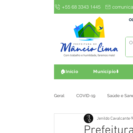
+55 68 3343 1445
comunica
Ol
🏠Início
Município⬇️
Geral
COVID-19
Saúde e San
Jenildo Cavalcante
9
Gestão e Finanças
Infra, Obr
Prefeitur