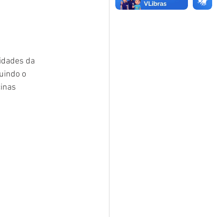
idades da 
uindo o 
inas 