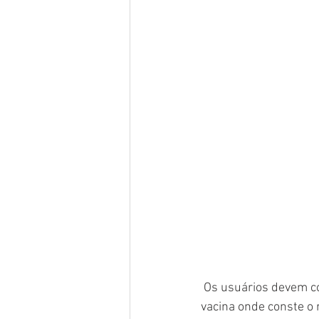
 Os usuários devem comparecer com documento de identidade com foto, CPF e o cartão de 
vacina onde conste o 