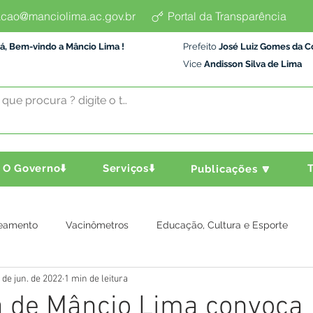
cao@manciolima.ac.gov.br
Portal da Transparência
á, Bem-vindo a Mâncio Lima !
Prefeito
José Luiz Gomes da C
Vice
Andisson Silva de Lima
O Governo⬇️
Serviços⬇️
T
Publicações 🔽
eamento
Vacinômetros
Educação, Cultura e Esporte
 de jun. de 2022
1 min de leitura
a e Transporte
Assistência Social
Comunidade
Agric
a de Mâncio Lima convoca