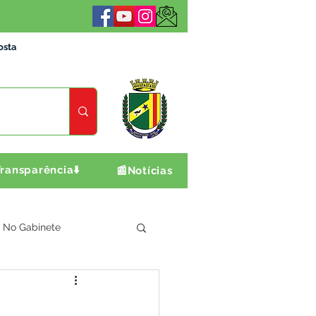
osta
ransparência⬇️
📰Notícias
No Gabinete
ultura e Produção