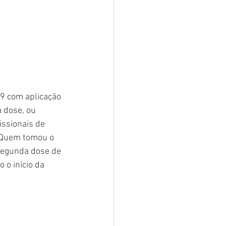
19 com aplicação 
 dose, ou 
ssionais de 
 Quem tomou o 
segunda dose de 
o início da 