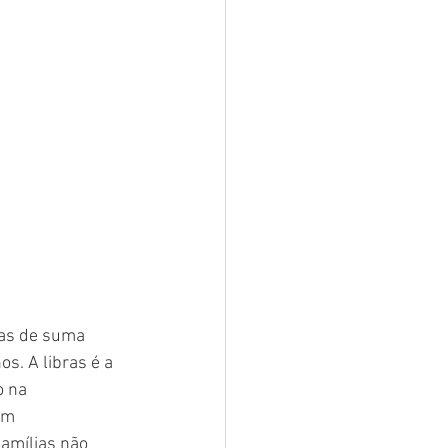
cas de suma 
s. A libras é a 
 na 
em 
amílias não 