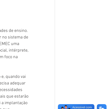
ades de ensino. 
r no sistema de 
 SEMEC uma 
al, intérprete, 
om foco na 
e, quando vai 
ecisa adequar 
necessidades 
ais que estarão 
i a implantação 