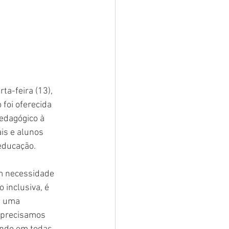
a-feira (13), 
foi oferecida 
edagógico à 
is e alunos 
 educação.
m necessidade 
 inclusiva, é 
a uma 
 precisamos 