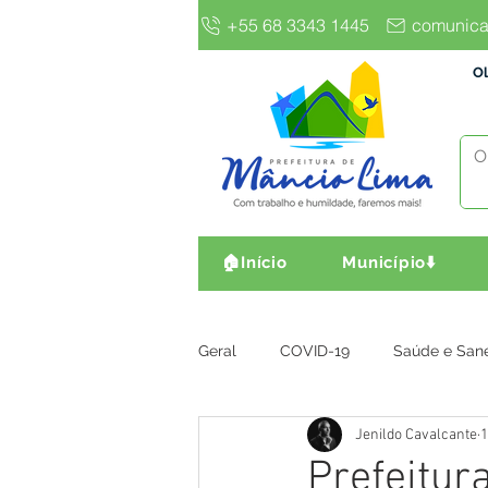
+55 68 3343 1445
comunica
Ol
🏠Início
Município⬇️
Geral
COVID-19
Saúde e San
Jenildo Cavalcante
1
Gestão e Finanças
Infra, Obr
Prefeitur