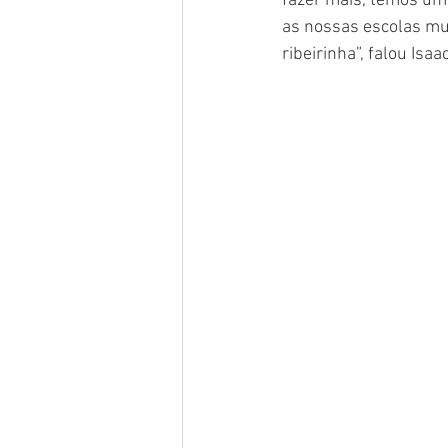
fazer mais, temos um
as nossas escolas mun
ribeirinha”, falou Isa