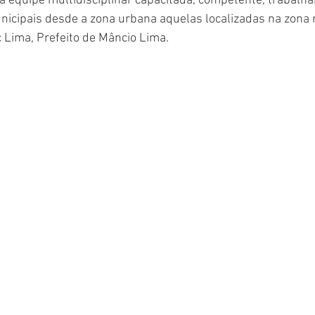
a equipe multidisciplinar capacitada, competente, trabalh
icipais desde a zona urbana aquelas localizadas na zona r
ac Lima, Prefeito de Mâncio Lima. 