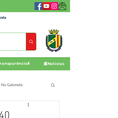
osta
ransparência⬇️
📰Notícias
No Gabinete
ultura e Produção
 40