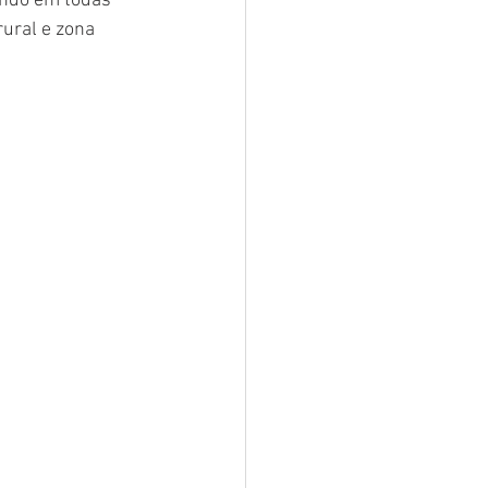
ando em todas 
ural e zona 