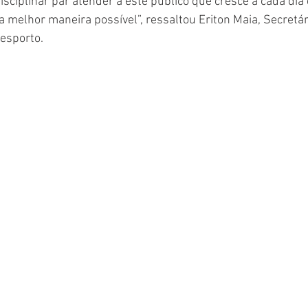
sciplinar par atender a este público que cresce a cada dia 
 melhor maneira possível”, ressaltou Eriton Maia, Secretár
esporto. 