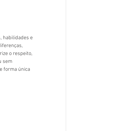
, habilidades e 
iferenças, 
ize o respeito, 
u sem 
de forma única 