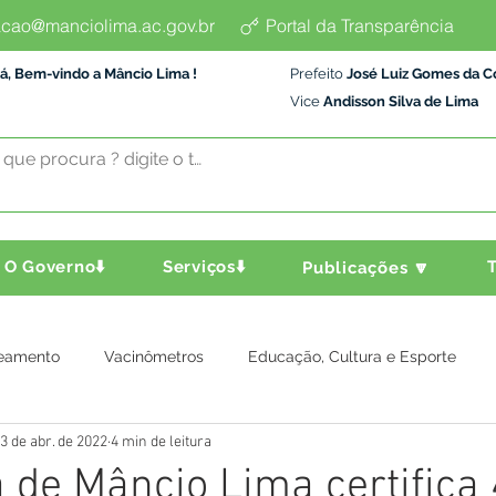
cao@manciolima.ac.gov.br
Portal da Transparência
á, Bem-vindo a Mâncio Lima !
Prefeito
José Luiz Gomes da C
Vice
Andisson Silva de Lima
O Governo⬇️
Serviços⬇️
T
Publicações 🔽
eamento
Vacinômetros
Educação, Cultura e Esporte
3 de abr. de 2022
4 min de leitura
a e Transporte
Assistência Social
Comunidade
Agric
a de Mâncio Lima certifica