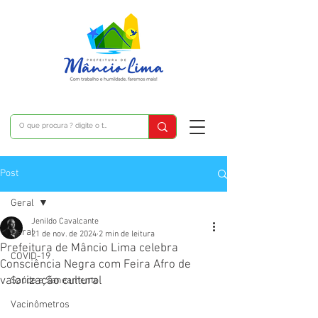
Post
Geral
Jenildo Cavalcante
Geral
21 de nov. de 2024
2 min de leitura
Prefeitura de Mâncio Lima celebra
COVID-19
Consciência Negra com Feira Afro de
valorização cultural
Saúde e Saneamento
Vacinômetros