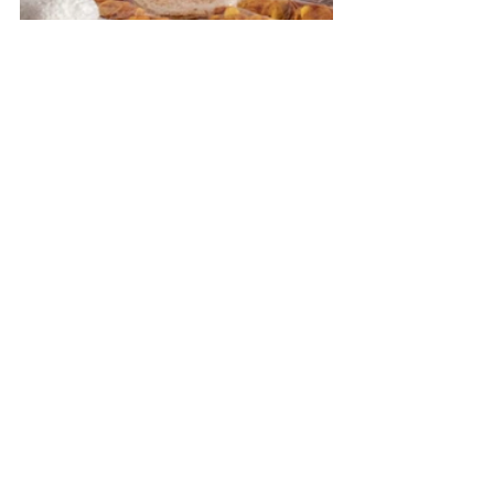
Assessoria de Comunicação Social
Jenildo Cavalcante
Beatriz Monte
Imagens: Evandro Ibernon
Datas Comemorativas
Ver tudo
Posts recentes