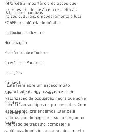
Campanhas
reforçou a importância de ações que 
promovam a inclusão e o respeito às 
Datas Comemorativas
raízes culturais, empoderamento e luta 
POSSE
contra a violência doméstica.
Institucional e Governo
Homenagem
Meio Ambiente e Turismo
Convênios e Parcerias
Licitações
Carnaval
"Esta feira abre um espaço muito 
importante de discussão e busca de 
Administração e Planejamento
valorização da população negra que sofre 
Cidadania
ainda diversos tipos de preconceitos. Com 
este evento, pretendemos lutar pela 
Festival do Coco
valorização do negro e a sua inserção no 
Saúde
mercado de trabalho, combater a 
violência doméstica e o empoderamento 