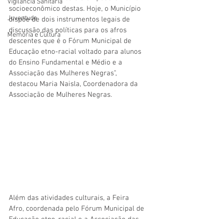
Vigilãncia Sanitária
socioeconômico destas. Hoje, o Município 
Juventude
dispõe de dois instrumentos legais de 
discussão das políticas para os afros 
Memória e Cultura
descentes que é o Fórum Municipal de 
Educação etno-racial voltado para alunos 
do Ensino Fundamental e Médio e a 
Associação das Mulheres Negras", 
destacou Maria Naisla, Coordenadora da 
Associação de Mulheres Negras.
Além das atividades culturais, a Feira 
Afro, coordenada pelo Fórum Municipal de 