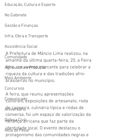
Educação, Cultura e Esporte
No Gabinete
Gestão e Finanças
Infra, Obra e Transporte
Assistência Social
A Prefeitura de Mâncio Lima realizou, na 
Comunidade
amanhã da última quarta-feira, 20, a Feira 
Afro, um evento marcante para celebrar a 
Agricultura e Produção
riqueza da cultura e das tradições afro-
Meio Ambiente
brasileiras no município.
Concursos
A feira, que reuniu apresentações 
Comunicado
culturais, exposições de artesanato, roda 
de capoeira, culinária típica e rodas de 
Aniversário
conversa, foi um espaço de valorização da 
Defesa Civil
herança africana que faz parte da 
identidade local. O evento destacou o 
Nota de Pesar
protagonismo das comunidades negras e 