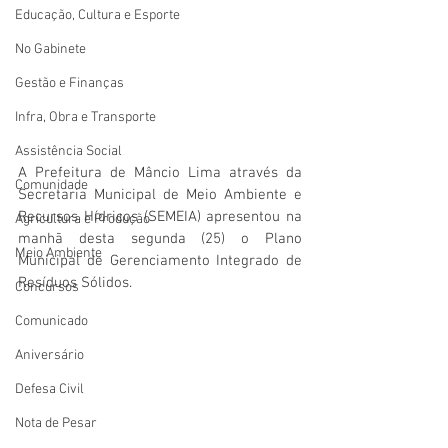
Educação, Cultura e Esporte
No Gabinete
Gestão e Finanças
Infra, Obra e Transporte
Assistência Social
A Prefeitura de Mâncio Lima através da 
Comunidade
Secretaria Municipal de Meio Ambiente e 
Recursos Hídricos (SEMEIA) apresentou na 
Agricultura e Produção
manhã desta segunda (25) o Plano 
Meio Ambiente
Municipal de Gerenciamento Integrado de 
Resíduos Sólidos.
Concursos
Comunicado
Aniversário
Defesa Civil
Nota de Pesar