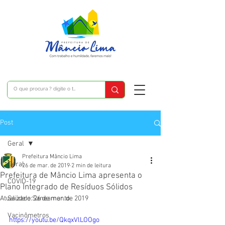
Post
Geral
Prefeitura Mâncio Lima
Geral
26 de mar. de 2019
2 min de leitura
Prefeitura de Mâncio Lima apresenta o
COVID-19
Plano Integrado de Resíduos Sólidos
Atualizado:
Saúde e Saneamento
26 de mar. de 2019
Vacinômetros
https://youtu.be/QkqxVlLOOgo