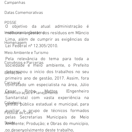
Campanhas
Datas Comemorativas
POSSE
O objetivo da atual administração é 
Institucional e Governo
melhorar a gestão dos resíduos em Mâncio 
Lima, além de cumprir as exigências da 
Homenagem
Lei Federal nº 12.305/2010.
Meio Ambiente e Turismo
Pela relevância do tema para toda a 
Convênios e Parcerias
sociedade e meio ambiente, o Prefeito 
determinou o início dos trabalhos no seu 
Licitações
primeiro ano de gestão, 2017. Assim, fora 
Carnaval
contratado um especialista na área, Júlio 
Cesar Pinho Mattos (Engenheiro 
Administração e Planejamento
Sanitarista) com vasta experiência na 
Cidadania
gestão pública estadual e municipal, para 
auxiliar o grupo de técnicos formados 
Festival do Coco
pelas Secretarias Municipais de Meio 
Saúde
Ambiente; Produção; e Obras do município,  
no desenvolvimento deste trabalho, 