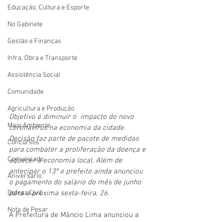
Educação, Cultura e Esporte
No Gabinete
Gestão e Finanças
Infra, Obra e Transporte
Assistência Social
Comunidade
Agricultura e Produção
Objetivo é diminuir o  impacto do novo 
Meio Ambiente
coronavírus na economia da cidade. 
Decisão faz parte de pacote de medidas 
Concursos
para combater a proliferação da doença e 
Comunicado
aquecer a economia local. Além de 
antecipar o 13º o prefeito ainda anunciou 
Aniversário
o pagamento do salário do mês de junho 
Defesa Civil
para a próxima sexta-feira, 26.
Nota de Pesar
A Prefeitura de Mâncio Lima anunciou a 