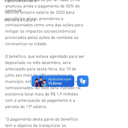
municipais não parou por aí, Isaac Lima 
Vigilãncia Sanitária
anunciou ainda o pagamento de 50% do 
Juventude
décimo terceiro salário de 2020 para 
servidores ativos, provisórios e 
Memória e Cultura
comissionados como uma das ações para 
mitigar os impactos socioeconômicos 
provocados pelas ações de combate ao 
coronavírus na cidade. 
O benefício, que estava agendado para ser 
depositado no mês dezembro, será 
antecipado para sexta-feira, dia 10 de 
julho aos mais de 680 servidores do 
município, entre efetivos, provisórios e 
comissionados. Ao todo será injetado na 
economia local mais de R$ 1,9 milhões 
com a antecipação do pagamento e a 
parcela do 13º salário. 
"O pagamento desta parte do benefício 
tem o objetivo de tranquilizar os 