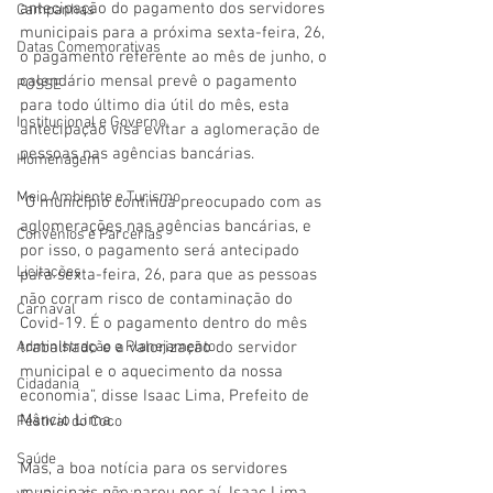
antecipação do pagamento dos servidores 
Campanhas
municipais para a próxima sexta-feira, 26, 
Datas Comemorativas
o pagamento referente ao mês de junho, o 
calendário mensal prevê o pagamento 
POSSE
para todo último dia útil do mês, esta 
Institucional e Governo
antecipação visa evitar a aglomeração de 
pessoas nas agências bancárias.
Homenagem
Meio Ambiente e Turismo
“O município continua preocupado com as 
aglomerações nas agências bancárias, e 
Convênios e Parcerias
por isso, o pagamento será antecipado 
Licitações
para sexta-feira, 26, para que as pessoas 
não corram risco de contaminação do 
Carnaval
Covid-19. É o pagamento dentro do mês 
Administração e Planejamento
trabalhado e a valorização do servidor 
municipal e o aquecimento da nossa 
Cidadania
economia”, disse Isaac Lima, Prefeito de 
Mâncio Lima.
Festival do Coco
Saúde
Mas, a boa notícia para os servidores 