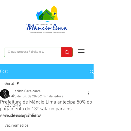
Post
Geral
Jenildo Cavalcante
Geral
25 de jun. de 2020
2 min de leitura
Prefeitura de Mâncio Lima antecipa 50% do
COVID-19
pagamento do 13º salário para os
servidores públicos
Saúde e Saneamento
Vacinômetros