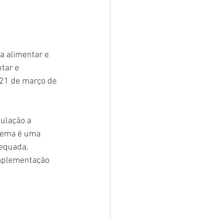
 alimentar e 
tar e 
 21 de março de 
ulação a 
tema é uma 
dequada, 
implementação 