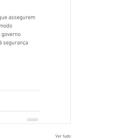
 que assegurem 
 modo 
 governo 
 à segurança 
Ver tudo