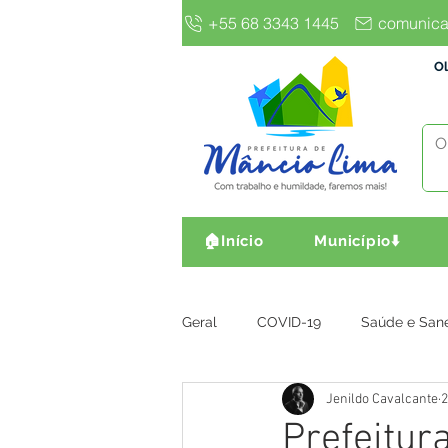
+55 68 3343 1445
comunica
Ol
🏠Início
Município⬇️
Geral
COVID-19
Saúde e San
Jenildo Cavalcante
2
Gestão e Finanças
Infra, Obr
Prefeitur