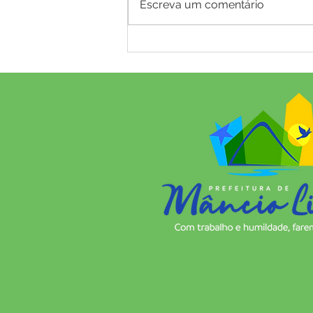
Escreva um comentário
Arraiá da Família promove
integração e celebração
cultural em Mâncio Lima