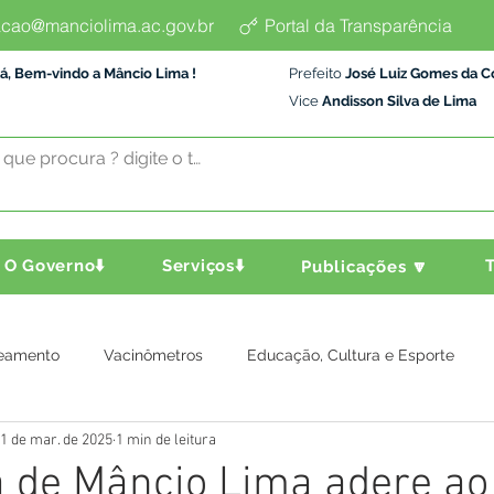
cao@manciolima.ac.gov.br
Portal da Transparência
á, Bem-vindo a Mâncio Lima !
Prefeito
José Luiz Gomes da C
Vice
Andisson Silva de Lima
O Governo⬇️
Serviços⬇️
T
Publicações 🔽
eamento
Vacinômetros
Educação, Cultura e Esporte
1 de mar. de 2025
1 min de leitura
a e Transporte
Assistência Social
Comunidade
Agric
a de Mâncio Lima adere ao