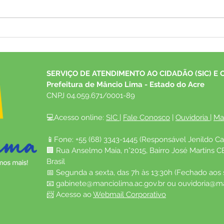
Prefeitura de Mâncio Lima
Pref
sanciona Lei que institui a
prom
Semana Municipal da
Prof
Juventude e anuncia
para
SERVIÇO DE ATENDIMENTO AO CIDADÃO (SIC) E 
implantação da sede do NUCA
Prefeitura de Mâncio Lima - Estado do Acre
CNPJ 04.059.671/0001-89
💻Acesso online: 
SIC 
| 
Fale Conosco
 | 
Ouvidoria
| 
Ma
📱Fone: +55 (68) 3343-1445 (Responsável Jenildo Ca
🏢 Rua Anselmo Maia, n°2015, Bairro José Martins C
Brasil
📅 Segunda a sexta, das 7h às 13:30h (Fechado aos
📧 
gabinete@manciolima.ac.gov.br
 ou 
ouvidoria@ma
📨 Acesso ao 
Webmail Corporativo