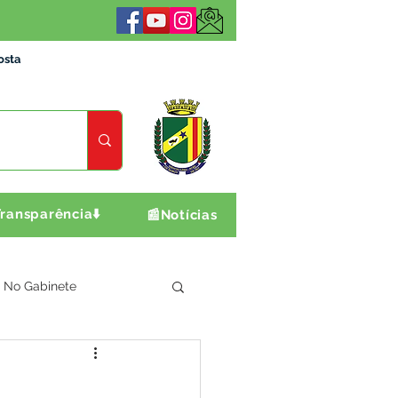
osta
ransparência⬇️
📰Notícias
No Gabinete
ultura e Produção