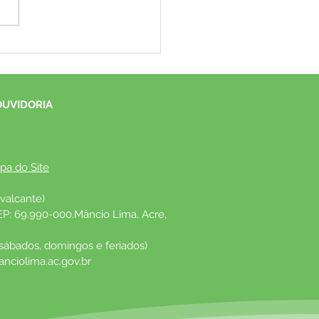
eitura de Mâncio Lima
ove Encontro das
issões e anuncia prêmio
 estudantes dos terceirões
OUVIDORIA
pa do Site
valcante)
EP: 69.990-000.Mâncio Lima, Acre, 
 sábados, domingos e feriados)
nciolima.ac.gov.br