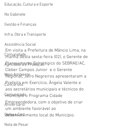
Educação, Cultura e Esporte
No Gabinete
Gestão e Finanças
Infra, Obra e Transporte
Assistência Social
Em visita a Prefeitura de Mâncio Lima, na 
Comunidade
manhã desta sexta-feira (02), o
 Gerente de 
Planejamento Estratégico do SEBRAE/AC, 
Agricultura e Produção
Cleber Campos Junior  e o Gerente 
Meio Ambiente
Regional, Jairo Negreiros
 apresentaram a 
Prefeita em Exercício, Ângela Valente e 
Concursos
aos secretários municipais e técnicos do 
Comunicado
município o Programa Cidade 
Empreendedora, com o objetivo de criar 
Aniversário
um ambiente favorável ao 
Defesa Civil
desenvolvimento local do Município. 
Nota de Pesar