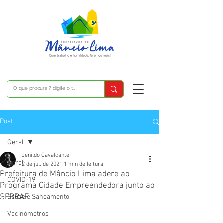
Post
Geral
Jenildo Cavalcante
Geral
2 de jul. de 2021
1 min de leitura
Prefeitura de Mâncio Lima adere ao
COVID-19
Programa Cidade Empreendedora junto ao
SEBRAE
Saúde e Saneamento
Vacinômetros