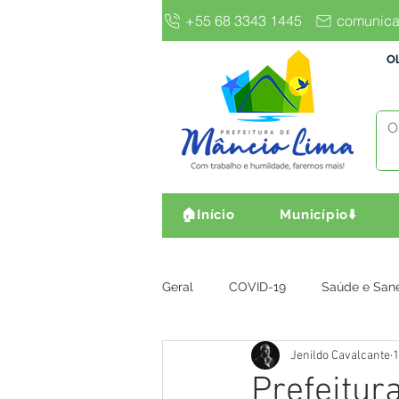
+55 68 3343 1445
comunica
Ol
🏠Início
Município⬇️
Geral
COVID-19
Saúde e San
Jenildo Cavalcante
1
Gestão e Finanças
Infra, Obr
Prefeitura