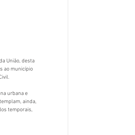
da União, desta 
s ao município 
vil.
ona urbana e 
ntemplam, ainda, 
los temporais, 