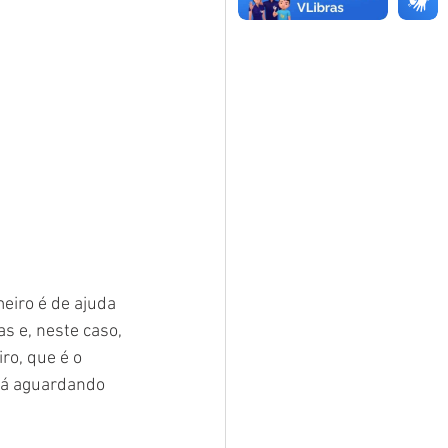
eiro é de ajuda 
s e, neste caso, 
ro, que é o 
tá aguardando 