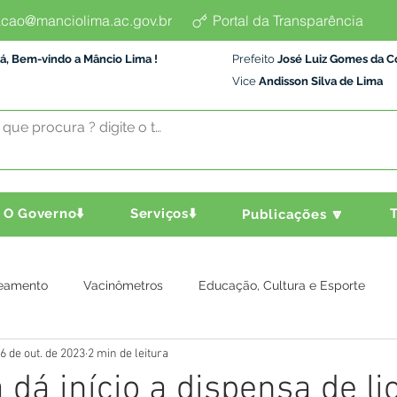
cao@manciolima.ac.gov.br
Portal da Transparência
á, Bem-vindo a Mâncio Lima !
Prefeito
José Luiz Gomes da C
Vice
Andisson Silva de Lima
O Governo⬇️
Serviços⬇️
T
Publicações 🔽
eamento
Vacinômetros
Educação, Cultura e Esporte
6 de out. de 2023
2 min de leitura
a e Transporte
Assistência Social
Comunidade
Agric
 dá início a dispensa de li