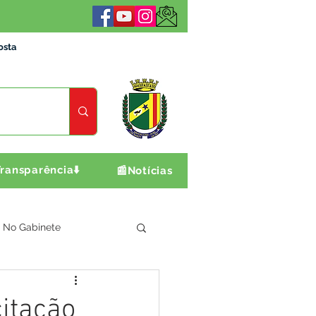
osta
ransparência⬇️
📰Notícias
No Gabinete
ultura e Produção
citação